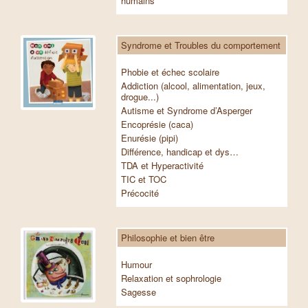
humains
Syndrome et Troubles du comportement
Phobie et échec scolaire
Addiction (alcool, alimentation, jeux,
drogue...)
Autisme et Syndrome d’Asperger
Encoprésie (caca)
Enurésie (pipi)
Différence, handicap et dys…
TDA et Hyperactivité
TIC et TOC
Précocité
Philosophie et bien être
Humour
Relaxation et sophrologie
Sagesse