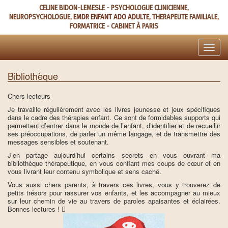
Aller
CELINE BIDON-LEMESLE - PSYCHOLOGUE CLINICIENNE,
au
NEUROPSYCHOLOGUE,
EMDR ENFANT ADO ADULTE
, THERAPEUTE FAMILIALE,
contenu
FORMATRICE - CABINET À PARIS
principal
Toggle
naviga
Bibliothèque
Chers lecteurs
Je travaille régulièrement avec les livres jeunesse et jeux spécifiques
dans le cadre des thérapies enfant. Ce sont de formidables supports qui
permettent d’entrer dans le monde de l’enfant, d’identifier et de recueillir
ses préoccupations, de parler un même langage, et de transmettre des
messages sensibles et soutenant.
J’en partage aujourd’hui certains secrets en vous ouvrant ma
bibliothèque thérapeutique, en vous confiant mes coups de cœur et en
vous livrant leur contenu symbolique et sens caché.
Vous aussi chers parents, à travers ces livres, vous y trouverez de
petits trésors pour rassurer vos enfants, et les accompagner au mieux
sur leur chemin de vie au travers de paroles apaisantes et éclairées.
Bonnes lectures ! 