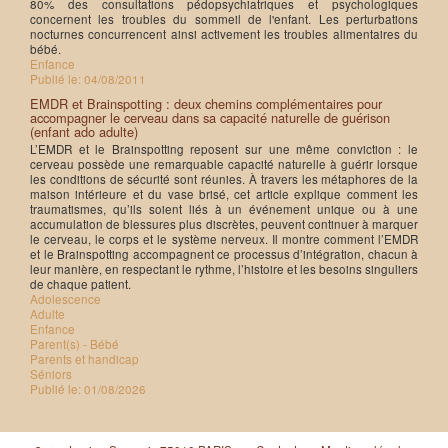
80% des consultations pédopsychiatriques et psychologiques
concernent les troubles du sommeil de l'enfant. Les perturbations
nocturnes concurrencent ainsi activement les troubles alimentaires du
bébé.
Enfance
Publié le:
04/08/2011
EMDR et Brainspotting : deux chemins complémentaires pour
accompagner le cerveau dans sa capacité naturelle de guérison
(enfant ado adulte)
L’EMDR et le Brainspotting reposent sur une même conviction : le
cerveau possède une remarquable capacité naturelle à guérir lorsque
les conditions de sécurité sont réunies. À travers les métaphores de la
maison intérieure et du vase brisé, cet article explique comment les
traumatismes, qu’ils soient liés à un événement unique ou à une
accumulation de blessures plus discrètes, peuvent continuer à marquer
le cerveau, le corps et le système nerveux. Il montre comment l’EMDR
et le Brainspotting accompagnent ce processus d’intégration, chacun à
leur manière, en respectant le rythme, l’histoire et les besoins singuliers
de chaque patient.
Adolescence
Adulte
Enfance
Parent(s) - Bébé
Parents et handicap
Séniors
Publié le:
01/08/2026