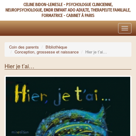
Aller
CELINE BIDON-LEMESLE - PSYCHOLOGUE CLINICIENNE,
au
NEUROPSYCHOLOGUE,
EMDR ENFANT ADO ADULTE
, THERAPEUTE FAMILIALE,
contenu
FORMATRICE - CABINET À PARIS
principal
Toggle
naviga
Coin des parents
Bibliothèque
Conception, grossesse et naissance
Hier je t’ai…
Hier je t’ai…