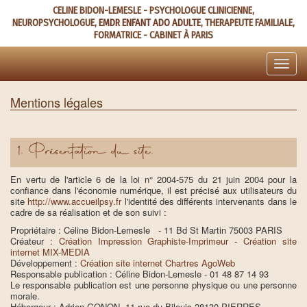
Aller
CELINE BIDON-LEMESLE - PSYCHOLOGUE CLINICIENNE,
au
NEUROPSYCHOLOGUE,
EMDR ENFANT ADO ADULTE
, THERAPEUTE FAMILIALE,
contenu
FORMATRICE - CABINET À PARIS
principal
Toggle
naviga
Mentions légales
1. Présentation du site.
En vertu de l'article 6 de la loi n° 2004-575 du 21 juin 2004 pour la
confiance dans l'économie numérique, il est précisé aux utilisateurs du
site
http://www.accueilpsy.fr
l'identité des différents intervenants dans le
cadre de sa réalisation et de son suivi :
Propriétaire : Céline Bidon-Lemesle - 11 Bd St Martin 75003 PARIS
Créateur :
Création Impression Graphiste-Imprimeur
-
Création site
internet MIX-MEDIA
Développement :
Création site internet Chartres AgoWeb
Responsable publication : Céline Bidon-Lemesle - 01 48 87 14 93
Le responsable publication est une personne physique ou une personne
morale.
Hébergeur : Adrien GONON, 11 rue du Bilouis 28130 PIERRES