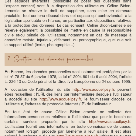
Des espaces interactifs (possibilité de poser des questions dans
l'espace contact) sont à la disposition des utilisateurs. Céline Bidon-
Lemesle se réserve le droit de supprimer, sans mise en demeure
préalable, tout contenu déposé dans cet espace qui contreviendrait à la
législation applicable en France, en particulier aux dispositions relatives
à la protection des données. Le cas échéant, Céline Bidon-Lemesle se
réserve également la possibilité de mettre en cause la responsabilité
civile et/ou pénale de l'utilisateur, notamment en cas de message à
caractère raciste, injurieux, diffamant, ou pornographique, quel que soit
le support utilisé (texte, photographie...).
7. Gestion des données personnelles.
En France, les données personnelles sont notamment protégées par la
loi n° 78-87 du 6 janvier 1978, la loi n° 2004-801 du 6 août 2004, l'article
L. 226-13 du Code pénal et la Directive Européenne du 24 octobre 1995.
A l'occasion de l'utilisation du site
http://www.accueilpsy.fr
, peuvent
êtres recueillies : l'URL des liens par l'intermédiaire desquels l'utilisateur
a accédé au site
http://www.accueilpsy.fr
, le fournisseur d'accès de
l'utilisateur, l'adresse de protocole Internet (IP) de l'utilisateur.
En tout état de cause Céline Bidon-Lemesle ne collecte des
informations personnelles relatives à l'utilisateur que pour le besoin de
certains services proposés par le site
http://www.accueilpsy.fr
.
L'utilisateur fournit ces informations en toute connaissance de cause,
notamment lorsqu'il procède par lui-même à leur saisie. Il est alors
précisé à l'utilisateur du site
http://www.accueilpsy.fr
l'obligation ou non