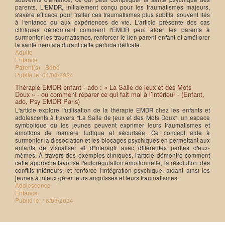
parents. L'EMDR, initialement conçu pour les traumatismes majeurs,
s'avère efficace pour traiter ces traumatismes plus subtils, souvent liés
à l'enfance ou aux expériences de vie. L'article présente des cas
cliniques démontrant comment l'EMDR peut aider les parents à
surmonter les traumatismes, renforcer le lien parent-enfant et améliorer
la santé mentale durant cette période délicate.
Adulte
Enfance
Parent(s) - Bébé
Publié le:
04/08/2024
Thérapie EMDR enfant - ado : « La Salle de jeux et des Mots
Doux » - ou comment réparer ce qui fait mal à l’intérieur - (Enfant,
ado, Psy EMDR Paris)
L'article explore l'utilisation de la thérapie EMDR chez les enfants et
adolescents à travers "La Salle de jeux et des Mots Doux", un espace
symbolique où les jeunes peuvent exprimer leurs traumatismes et
émotions de manière ludique et sécurisée. Ce concept aide à
surmonter la dissociation et les blocages psychiques en permettant aux
enfants de visualiser et d'interagir avec différentes parties d'eux-
mêmes. À travers des exemples cliniques, l'article démontre comment
cette approche favorise l'autorégulation émotionnelle, la résolution des
conflits intérieurs, et renforce l'intégration psychique, aidant ainsi les
jeunes à mieux gérer leurs angoisses et leurs traumatismes.
Adolescence
Enfance
Publié le:
16/03/2024