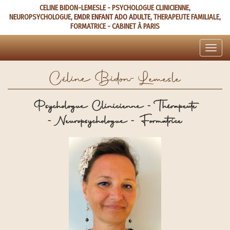
Aller
CELINE BIDON-LEMESLE - PSYCHOLOGUE CLINICIENNE,
au
NEUROPSYCHOLOGUE,
EMDR ENFANT ADO ADULTE
, THERAPEUTE FAMILIALE,
contenu
FORMATRICE - CABINET À PARIS
principal
Toggle
naviga
Céline Bidon-Lemesle
Psychologue Clinicienne - Thérapeute
- Neuropsychologue - Formatrice