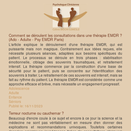
Comment se déroulent les consultations dans une thérapie EMDR ?
(Ado - Adulte - Psy EMDR Paris)
L'article explique le déroulement d'une thérapie EMDR, qui est
puissante mais non magique. Contrairement aux idées reçues, elle
nécessite plusieurs séances, adaptées aux besoins spécifiques du
patient. Le processus se déroule en trois phases : stabilisation
émotionnelle, ciblage des souvenirs traumatiques, et retraitement
intensif. La thérapie commence par la construction d'une base de
sécurité pour le patient, puis se concentre sur l'identification des
souvenirs à traiter. Le retraitement de ces souvenirs est intensif, mais se
fait au rythme du patient. La thérapie EMDR est considérée comme une
approche efficace et brève, mais nécessite un engagement progressif.
Adolescence
Adulte
Enfance
Séniors
Publié le:
16/11/2023
Terreur nocturne ou cauchemar ?
Beaucoup d'encre coule à ce sujet et encore à ce jour la science et la
médecine ne sont pas véritablement en mesure d'en donner des
explications et recommandations univoques. Toutefois certaines