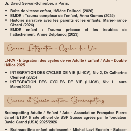
Dr. David Servan-Schreiber, à Paris.
Boîte de vitesse enfant, Hélène Dellucci (2026)
EMDR : Trauma complexe de l’enfant, Anna Gomes (2025)
Histoire narrative avec les parents et les enfants, Marie-France
Gizard (2024)
EMDR enfant : Trauma précoce et les troubles de
l’attachement, Annie Delplancq (2023)
Cursus Intégration Cycle de Vie
LI-ICV - Intégration des cycles de vie Adulte / Enfant / Ado - Double
Hélice 2025
INTEGRATION DES CYCLES DE VIE (LI-ICV), Niv 2, Dr Catherine
Clément (2025)
INTEGRATION DES CYCLES DE VIE (LI-ICV), Niv 1 Laure
Mann(2025)
Cursus et Spécialisation Brainspotting
Brainspotting Adulte / Enfant / Ado - Association Française Pierre
Janet IETSP & site officiel de BSP Suisse agréés par le fondateur
David Grand (USA) 2025/2026
Brainspotting enfant adolescent - Michal Lavi Epstein - Suisse-