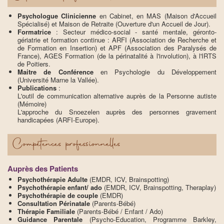
Psychologue Clinicienne
en Cabinet, en MAS (Maison d'Accueil
Spécialisé) et Maison de Retraite (Ouverture d'un Accueil de Jour).
Formatrice
: Secteur médico-social - santé mentale, géronto-
gériatrie et formation continue : ARFI (Association de Recherche et
de Formation en Insertion) et APF (Association des Paralysés de
France), AGES Formation (de la périnatalité à l'involution), à l'IRTS
de Poitiers.
Maitre de Conférence
en Psychologie du Développement
(Université Marne la Vallée).
Publications
:
L'outil de communication alternative auprès de la Personne autiste
(Mémoire)
L'approche du Snoezelen auprès des personnes gravement
handicapées (ARFI-Europe).
Compétences professionnelles
Auprès des Patients
Psychothérapie Adulte
(EMDR, ICV, Brainspotting)
Psychothérapie enfant/ ado
(EMDR, ICV, Brainspotting, Theraplay)
Psychothérapie de couple
(EMDR)
Consultation Périnatale
(Parents-Bébé)
Thérapie Familiale
(Parents-Bébé / Enfant / Ado)
Guidance Parentale
(Psycho-Education, Programme Barkley,