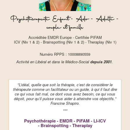
Psychothérapeute Enfant - Ado - Adulte -
couple et famille
Accréditée EMDR Europe - Certifiée PIFAM
ICV (Niv 1 & 2) - Brainspotting (Niv 1 & 2) - Theraplay (Niv 1)
Numéro RPPS : 10008890559
Activité en Libéral et dans le Médico-Social
depuis 2001
.
"L’idéal, quelle que soit la thérapie, c’est de considérer le
thérapeute comme un facilitateur ou un guide, à qui il faut dire
ce qui vous fait mal, ce dont vous avez besoin, ce qui vous
déçoit, pour qu’il puisse vous aider à atteindre vos objectifs."
Francine Shapiro.
***
Psychothérapie
-
EMDR
-
PiFAM
-
LI-ICV
- Brainspotting -
Theraplay