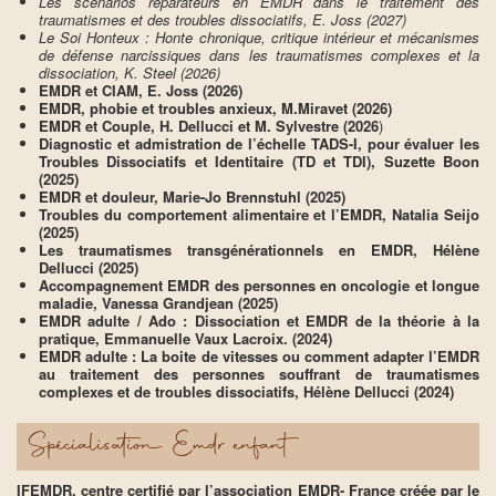
Les scénarios réparateurs en EMDR dans le traitement des
traumatismes et des troubles dissociatifs, E. Joss (2027)
Le Soi Honteux : Honte chronique, critique intérieur et mécanismes
de défense narcissiques dans les traumatismes complexes et la
dissociation, K. Steel (2026)
EMDR et CIAM, E. Joss (2026)
EMDR, phobie et troubles anxieux, M.Miravet (2026)
EMDR et Couple, H. Dellucci et M. Sylvestre (2026
)
Diagnostic et admistration de l’échelle TADS-I, pour évaluer les
Troubles Dissociatifs et Identitaire (TD et TDI), Suzette Boon
(2025)
EMDR et douleur, Marie-Jo Brennstuhl (2025)
Troubles du comportement alimentaire et l’EMDR, Natalia Seijo
(2025)
Les traumatismes transgénérationnels en EMDR, Hélène
Dellucci (2025)
Accompagnement EMDR des personnes en oncologie et longue
maladie, Vanessa Grandjean (2025)
EMDR adulte / Ado : Dissociation et EMDR de la théorie à la
pratique, Emmanuelle Vaux Lacroix. (2024)
EMDR adulte : La boite de vitesses ou comment adapter l’EMDR
au traitement des personnes souffrant de traumatismes
complexes et de troubles dissociatifs, Hélène Dellucci (2024)
Spécialisation Emdr enfant
IFEMDR, centre certifié par l’association EMDR- France créée par le