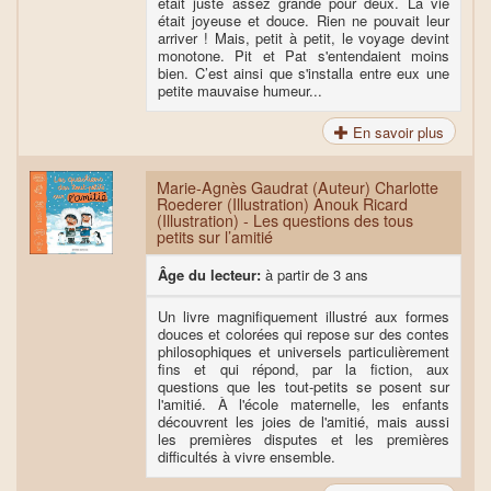
était juste assez grande pour deux. La vie
était joyeuse et douce. Rien ne pouvait leur
arriver ! Mais, petit à petit, le voyage devint
monotone. Pit et Pat s'entendaient moins
bien. C’est ainsi que s'installa entre eux une
petite mauvaise humeur...
En savoir plus
Marie-Agnès Gaudrat (Auteur) Charlotte
Roederer (Illustration) Anouk Ricard
(Illustration) - Les questions des tous
petits sur l’amitié
Âge du lecteur:
à partir de 3 ans
Un livre magnifiquement illustré aux formes
douces et colorées qui repose sur des contes
philosophiques et universels particulièrement
fins et qui répond, par la fiction, aux
questions que les tout-petits se posent sur
l'amitié. À l'école maternelle, les enfants
découvrent les joies de l'amitié, mais aussi
les premières disputes et les premières
difficultés à vivre ensemble.