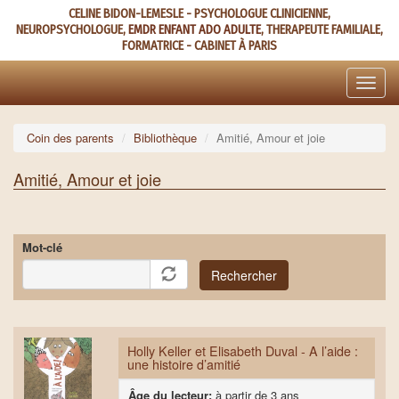
Aller
CELINE BIDON-LEMESLE - PSYCHOLOGUE CLINICIENNE,
au
NEUROPSYCHOLOGUE,
EMDR ENFANT ADO ADULTE
, THERAPEUTE FAMILIALE,
contenu
FORMATRICE - CABINET À PARIS
principal
Toggle
naviga
Coin des parents
Bibliothèque
Amitié, Amour et joie
Amitié, Amour et joie
Mot-clé
Rechercher
Holly Keller et Elisabeth Duval - A l’aide :
une histoire d’amitié
Âge du lecteur:
à partir de 3 ans