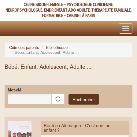
Aller
CELINE BIDON-LEMESLE - PSYCHOLOGUE CLINICIENNE,
au
NEUROPSYCHOLOGUE,
EMDR ENFANT ADO ADULTE
, THERAPEUTE FAMILIALE,
contenu
FORMATRICE - CABINET À PARIS
principal
Toggle
naviga
Coin des parents
Bibliothèque
Bébé, Enfant, Adolescent, Adulte ...
Bébé, Enfant, Adolescent, Adulte ...
Mot-clé
Rechercher
Béatrice Alemagna - C’est quoi un
enfant ?