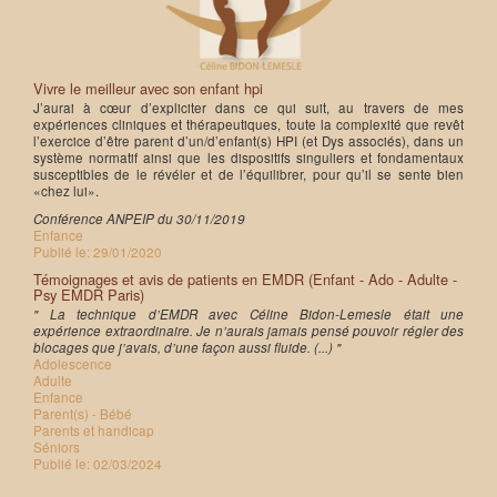
Vivre le meilleur avec son enfant hpi
J’aurai à cœur d’expliciter dans ce qui suit, au travers de mes
expériences cliniques et thérapeutiques, toute la complexité que revêt
l’exercice d’être parent d’un/d’enfant(s) HPI (et Dys associés), dans un
système normatif ainsi que les dispositifs singuliers et fondamentaux
susceptibles de le révéler et de l’équilibrer, pour qu’il se sente bien
«chez lui».
Conférence ANPEIP du 30/11/2019
Enfance
Publié le:
29/01/2020
Témoignages et avis de patients en EMDR (Enfant - Ado - Adulte -
Psy EMDR Paris)
" La technique d’EMDR avec Céline Bidon-Lemesle était une
expérience extraordinaire. Je n’aurais jamais pensé pouvoir régler des
blocages que j’avais, d’une façon aussi fluide. (...) "
Adolescence
Adulte
Enfance
Parent(s) - Bébé
Parents et handicap
Séniors
Publié le:
02/03/2024