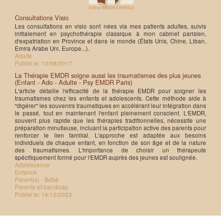
Consultations Visio
Les consultations en visio sont nées via mes patients adultes, suivis
initialement en psychothérapie classique à mon cabinet parisien,
d'expatriation en Province et dans le monde (États Unis, Chine, Liban,
Emira Arabe Uni, Europe...).
Adulte
Publié le:
10/08/2017
La Thérapie EMDR soigne aussi les traumatismes des plus jeunes
(Enfant - Ado - Adulte - Psy EMDR Paris)
L'article détaille l'efficacité de la thérapie EMDR pour soigner les
traumatismes chez les enfants et adolescents. Cette méthode aide à
"digérer" les souvenirs traumatiques en accélérant leur intégration dans
le passé, tout en maintenant l'enfant pleinement conscient. L'EMDR,
souvent plus rapide que les thérapies traditionnelles, nécessite une
préparation minutieuse, incluant la participation active des parents pour
renforcer le lien familial. L'approche est adaptée aux besoins
individuels de chaque enfant, en fonction de son âge et de la nature
des traumatismes. L'importance de choisir un thérapeute
spécifiquement formé pour l'EMDR auprès des jeunes est soulignée.
Adolescence
Enfance
Parent(s) - Bébé
Parents et handicap
Publié le:
16/12/2023