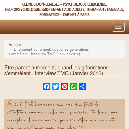
Aller
CELINE BIDON-LEMESLE - PSYCHOLOGUE CLINICIENNE,
au
NEUROPSYCHOLOGUE,
EMDR ENFANT ADO ADULTE
, THERAPEUTE FAMILIALE,
contenu
FORMATRICE - CABINET À PARIS
principal
Toggle
naviga
Articles
Etre parent autrement, quand les générations
s'emmêlent...Interview TMC (Janvier 2012)
Etre parent autrement, quand les générations
s'emmêlent...Interview TMC (Janvier 2012)
Facebook
Twitter
Pinterest
WhatsApp
Share
Existe-t-il beaucoup ou pas du tout de
situations comme celles des grossesses tardives, par
exemple d'une mère qui se retrouve enceinte
en même temps que sa fille ?