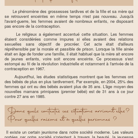
Le phénomène des grossesses tardives et de la fille et sa mère qui
se retrouvent enceintes en même temps n'est pas nouveau. Jusqu'à
l'avant-guerre, les femmes avaient de nombreux enfants, ne disposant
pas encore de la contraception.
Le religieux a également accentué cette situation. Les femmes
étaient considérées comme impures si elles avaient des relations
sexuelles sans objectif de procréer. Cet acte était d'ailleurs
répréhensible par la morale et passible de prison. Lorsque la fille ainée
était en âge de fonder une famille, il était habituel que la mère ait encore
de jeunes enfants, voire soit encore enceinte. Ce processus s'est
estompé au fil de la révolution industrielle et notamment à l'arrivée de la
contraception en 1967.
Aujourd'hui, les études statistiques montrent que les femmes ont
des bébés de plus en plus tardivement. Par exemple, en 2004, 25% des
femmes qui ont eu des bébés avaient plus de 35 ans. L'âge moyen des
nouvelles mamans primipares (premier bébé) est de 31 ans à ce jour
contre 27 ans en 1985.
Dans quels contextes ces situations arrivent elles?
Pour quelles raisons et à quelles personnes ?
Il existe un certain jeunisme dans notre société moderne. Les valeurs
portées par notre société s'orientent à travers la beauté, la jeunesse