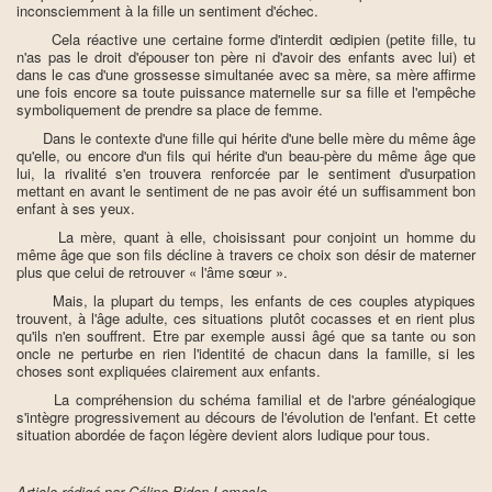
inconsciemment à la fille un sentiment d'échec.
Cela réactive une certaine forme d'interdit œdipien (petite fille, tu
n'as pas le droit d'épouser ton père ni d'avoir des enfants avec lui) et
dans le cas d'une grossesse simultanée avec sa mère, sa mère affirme
une fois encore sa toute puissance maternelle sur sa fille et l'empêche
symboliquement de prendre sa place de femme.
Dans le contexte d'une fille qui hérite d'une belle mère du même âge
qu'elle, ou encore d'un fils qui hérite d'un beau-père du même âge que
lui, la rivalité s'en trouvera renforcée par le sentiment d'usurpation
mettant en avant le sentiment de ne pas avoir été un suffisamment bon
enfant à ses yeux.
La mère, quant à elle, choisissant pour conjoint un homme du
même âge que son fils décline à travers ce choix son désir de materner
plus que celui de retrouver « l'âme sœur ».
Mais, la plupart du temps, les enfants de ces couples atypiques
trouvent, à l'âge adulte, ces situations plutôt cocasses et en rient plus
qu'ils n'en souffrent. Etre par exemple aussi âgé que sa tante ou son
oncle ne perturbe en rien l'identité de chacun dans la famille, si les
choses sont expliquées clairement aux enfants.
La compréhension du schéma familial et de l'arbre généalogique
s'intègre progressivement au décours de l'évolution de l'enfant. Et cette
situation abordée de façon légère devient alors ludique pour tous.
Article rédigé par Céline Bidon-Lemesle