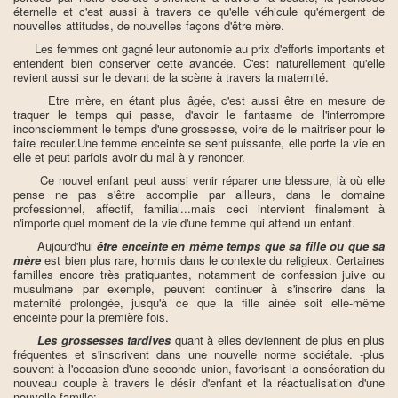
éternelle et c'est aussi à travers ce qu'elle véhicule qu'émergent de
nouvelles attitudes, de nouvelles façons d'être mère.
Les femmes ont gagné leur autonomie au prix d'efforts importants et
entendent bien conserver cette avancée. C'est naturellement qu'elle
revient aussi sur le devant de la scène à travers la maternité.
Etre mère, en étant plus âgée, c'est aussi être en mesure de
traquer le temps qui passe, d'avoir le fantasme de l'interrompre
inconsciemment le temps d'une grossesse, voire de le maitriser pour le
faire reculer.Une femme enceinte se sent puissante, elle porte la vie en
elle et peut parfois avoir du mal à y renoncer.
Ce nouvel enfant peut aussi venir réparer une blessure, là où elle
pense ne pas s'être accomplie par ailleurs, dans le domaine
professionnel, affectif, familial...mais ceci intervient finalement à
n'importe quel moment de la vie d'une femme qui attend un enfant.
Aujourd'hui
être enceinte en même temps que sa fille ou que sa
mère
est bien plus rare, hormis dans le contexte du religieux. Certaines
familles encore très pratiquantes, notamment de confession juive ou
musulmane par exemple, peuvent continuer à s'inscrire dans la
maternité prolongée, jusqu'à ce que la fille ainée soit elle-même
enceinte pour la première fois.
Les grossesses tardives
quant à elles deviennent de plus en plus
fréquentes et s'inscrivent dans une nouvelle norme sociétale. -plus
souvent à l'occasion d'une seconde union, favorisant la consécration du
nouveau couple à travers le désir d'enfant et la réactualisation d'une
nouvelle famille: