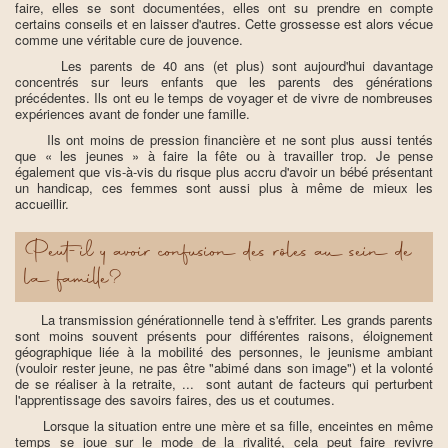
faire, elles se sont documentées, elles ont su prendre en compte
certains conseils et en laisser d'autres. Cette grossesse est alors vécue
comme une véritable cure de jouvence.
Les parents de 40 ans (et plus) sont aujourd'hui davantage
concentrés sur leurs enfants que les parents des générations
précédentes. Ils ont eu le temps de voyager et de vivre de nombreuses
expériences avant de fonder une famille.
Ils ont moins de pression financière et ne sont plus aussi tentés
que « les jeunes » à faire la fête ou à travailler trop. Je pense
également que vis-à-vis du risque plus accru d'avoir un bébé présentant
un handicap, ces femmes sont aussi plus à même de mieux les
accueillir.
Peut-il y avoir confusion des rôles au sein de
la famille?
La transmission générationnelle tend à s'effriter. Les grands parents
sont moins souvent présents pour différentes raisons, éloignement
géographique liée à la mobilité des personnes, le jeunisme ambiant
(vouloir rester jeune, ne pas être "abimé dans son image") et la volonté
de se réaliser à la retraite, ... sont autant de facteurs qui perturbent
l'apprentissage des savoirs faires, des us et coutumes.
Lorsque la situation entre une mère et sa fille, enceintes en même
temps se joue sur le mode de la rivalité, cela peut faire revivre