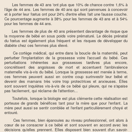
Les femmes de 43 ans 'ont plus que 10% de chance contre 1,6% à
l'âge de 44 ans. Les femmes de 40 ans qui sont parvenues à concevoir
et à porter leur fœtus ont pour 24% d'entre elles fait une fausse couche.
Ce pourcentage augmente à 38% pour les femmes de 43 ans et à 54%
pour les femmes de 44 ans.
Les femmes de plus de 40 ans présentent davantage de risque que
la moyenne de bébé en sous poids voire prématuré. Le décès prénatal
du fœtus est également plus fréquent et les risques de développer du
diabète chez ces femmes plus élevé.
Ce cortège médical, qui entre dans la boucle de la maternité, peut
perturber l'implantation de la grossesse voire l'accueil du bébé. Ces
perturbations inhérentes aux grossesses tardives plus encore,
concrétisent des angoisses de mort et accentuent l'ambivalence
maternelle vis-à-vis du bébé. Lorsque la grossesse est menée à terme,
ces femmes peuvent aussi en contre coup surinvestir leur bébé et
devenir des mamans très voire trop protectrices et anxieuses. Elles
sont souvent inquiètes vis-à-vis de ce bébé qui pleure, qui ne s'apaise
pas facilement, qui réclame de l'attention...
Toutefois, lorsque la biologie est plus clémente cette réalisation est
porteuse de grands bénéfices tant pour la mère que pour l'enfant. La
mère peut aussi se sentir comblée et l'enfant particulièrement choyé et
entouré.
Ces femmes, bien épanouies au niveau professionnel, ont alors à
cœur de se consacrer à ce bébé et sont souvent en accord avec les
décisions qu'elles prennent. Elles disposent bien souvent d'un savoir-