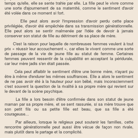
temps qu'elle, elle se sente trahie par elle. La fille peut le vivre comme
une sorte d'ajournement de sa maternité, comme le sentiment d'avoir
été volée dans ce moment si fort.
Elle peut alors avoir l'impression d'avoir perdu cette place
privilégiée, d'avoir été empêchée dans sa transmission générationnelle.
Elle peut alors se sentir malmenée par l'idée de devoir à jamais
conserver son statut de fille au détriment de sa place de mère.
C'est la raison pour laquelle de nombreuses femmes veulent à tout
prix « réussir leur accouchement », car elles le vivent comme une sorte
de passage de la vie de jeune fille au statut de femme. Certaines
femmes peuvent ressentir de la culpabilité en acceptant la péridurale,
car leur mère jadis s'en était passée.
Cela peut affaiblir le sentiment d'être une bonne mère, n'ayant pu
être à même d'endurer les mêmes souffrances. Elle a alors le sentiment
de ne pas avoir été à la hauteur pour son bébé, mais inconsciemment
c'est souvent la question de la rivalité à sa propre mère qui revient sur
le devant de la scène psychique.
La fille a lors besoin d'être confirmée dans son statut de jeune
maman par sa propre mère, et se sent rassurée, si sa mère trouve que
son petit fils ou sa petite fille est beau, que sa fille a été
courageuse...
Par ailleurs, lorsque le religieux peut soutenir les familles, cette
rencontre générationnelle peut aussi être vécue de façon non rivale,
mais plutôt dans le partage et la complicité.