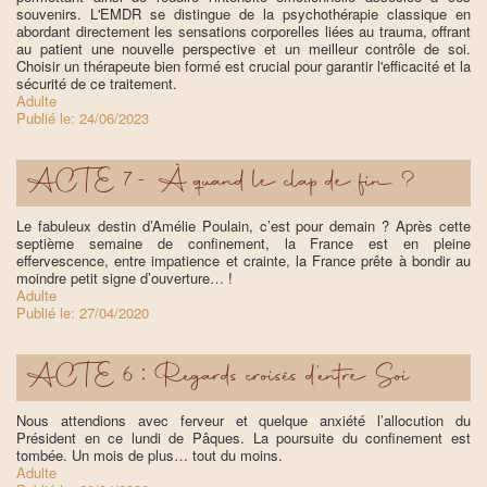
souvenirs. L'EMDR se distingue de la psychothérapie classique en
abordant directement les sensations corporelles liées au trauma, offrant
au patient une nouvelle perspective et un meilleur contrôle de soi.
Choisir un thérapeute bien formé est crucial pour garantir l'efficacité et la
sécurité de ce traitement.
Adulte
Publié le:
24/06/2023
ACTE 7 - À quand le clap de fin ?
Le fabuleux destin d’Amélie Poulain, c’est pour demain ? Après cette
septième semaine de confinement, la France est en pleine
effervescence, entre impatience et crainte, la France prête à bondir au
moindre petit signe d’ouverture… !
Adulte
Publié le:
27/04/2020
ACTE 6 : Regards croisés d’entre Soi
Nous attendions avec ferveur et quelque anxiété l’allocution du
Président en ce lundi de Pâques. La poursuite du confinement est
tombée. Un mois de plus… tout du moins.
Adulte