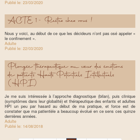
Publié le:
23/03/2020
ACTE 1 - Restez chez vous !
Nous y voici, au début de ce que les décideurs n’ont pas osé appeler «
le confinement ».
Adulte
Publié le:
22/03/2020
Plongée thérapeutique au cœur des émotions
de patients Hauts Potentiels Intellectuels
(HPI)
Je me suis intéressée à l’approche diagnostique (bilan), puis clinique
(symptômes dans leur globalité) et thérapeutique des enfants et adultes
HPI un peu par hasard au début de ma pratique, et force est de
constater que ma patientèle a beaucoup évolué en ce sens ces quinze
dernières années.
Adulte
Publié le:
14/08/2018