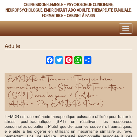
Aller
CELINE BIDON-LEMESLE - PSYCHOLOGUE CLINICIENNE,
au
NEUROPSYCHOLOGUE,
EMDR ENFANT ADO ADULTE
, THERAPEUTE FAMILIALE,
contenu
FORMATRICE - CABINET À PARIS
principal
Toggle
naviga
Adulte
Facebook
Twitter
Pinterest
WhatsApp
Share
EMDR et Trauma : Thérapie brève,
comment soigner le Stress Post Traumatique
(SPT) avec les yeux ? (Ado -
Adulte - Psy EMDR Paris)
L'EMDR est une méthode thérapeutique puissante utilisée pour traiter le
stress post-traumatique (SPT) en réactivant les ressources
personnelles du patient. Plutôt que d'effacer les souvenirs traumatiques,
elle aide à les digérer en utilisant un mécanisme similaire au rêve,
permettant ainsi de réduire l'intensité émotionnelle associée à ces