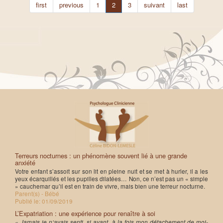
first
previous
1
2
3
suivant
last
Terreurs nocturnes : un phénomène souvent lié à une grande
anxiété
Votre enfant s’assoit sur son lit en pleine nuit et se met à hurler, il a les
yeux écarquillés et les pupilles dilatées… Non, ce n’est pas un « simple
» cauchemar qu’il est en train de vivre, mais bien une terreur nocturne.
Parent(s) - Bébé
Publié le:
01/09/2019
L’Expatriation : une expérience pour renaître à soi
« Jamais je n’avais senti, si avant, à la fois mon détachement de moi-