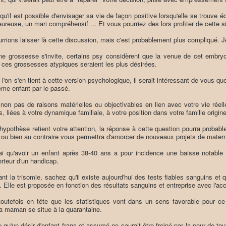
 qu'il est possible d'envisager sa vie de façon positive lorsqu'elle se trouve
eureuse, un mari compréhensif ... Et vous pourriez des lors profiter de cette si
rrions laisser là cette discussion, mais c'est probablement plus compliqué. J
ne grossesse s'invite, certains psy considèrent que la venue de cet embryo
rs ces grossesses atypiques seraient les plus désirées.
i l'on s'en tient à cette version psychologique, il serait intéressant de vous
ième enfant par le passé.
 non pas de raisons matérielles ou objectivables en lien avec votre vie réell
s, liées à votre dynamique familiale, à votre position dans votre famille originell
 hypothèse retient votre attention, la réponse à cette question pourra probab
r ou bien au contraire vous permettra d'amorcer de nouveaux projets de matern
rai qu'avoir un enfant après 38-40 ans a pour incidence une baisse notable de
orteur d'un handicap.
nt la trisomie, sachez qu'il existe aujourd'hui des tests fiables sanguins et 
. Elle est proposée en fonction des résultats sanguins et entreprise avec l'acc
outefois en tête que les statistiques vont dans un sens favorable pour c
la maman se situe à la quarantaine.
qu'un désir d'enfant franc et assumé ne saurait être freiné par la peur de tout 