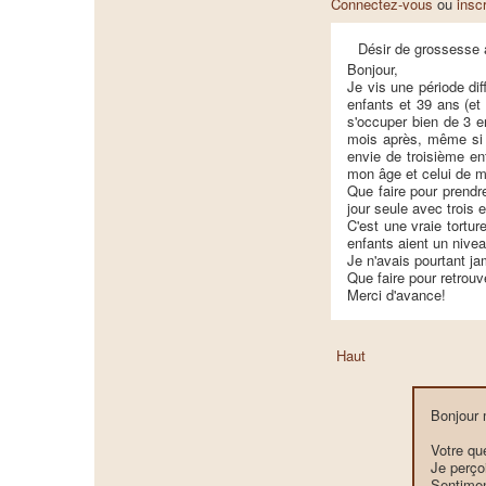
Connectez-vous
ou
insc
Désir de grossesse
Bonjour,
Je vis une période di
enfants et 39 ans (et
s'occuper bien de 3 e
mois après, même si j
envie de troisième en
mon âge et celui de 
Que faire pour prendre
jour seule avec trois e
C'est une vraie tortur
enfants aient un nive
Je n'avais pourtant ja
Que faire pour retrouv
Merci d'avance!
Haut
Bonjour
Votre que
Je perçoi
Sentimen