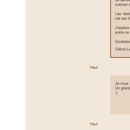
maman et
Les rési
net est 
J'espère
entre ce
Cordiale
Céline 
Haut
Je vous 
Un grand
:)
Haut