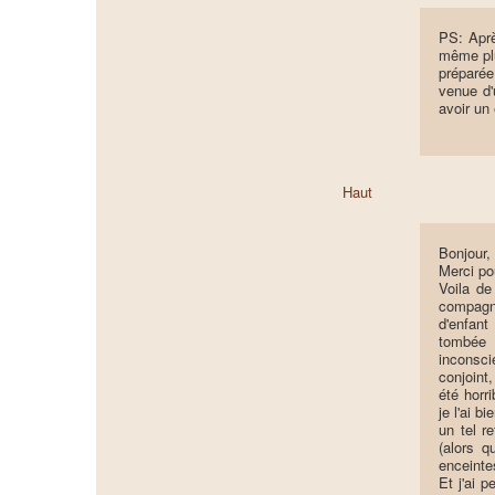
PS: Aprè
même plu
préparée
venue d'
avoir un
Haut
Bonjour,
Merci po
Voila de
compagn
d'enfant
tombée e
inconsci
conjoint
été horri
je l'ai 
un tel r
(alors q
enceinte
Et j'ai 