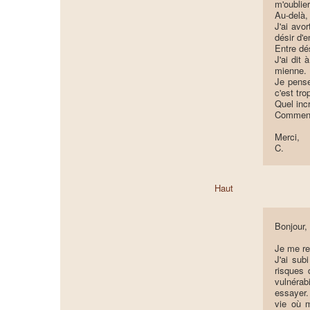
m'oublie
Au-delà,
J'ai avor
désir d'
Entre dé
J'ai dit
mienne. I
Je pense
c'est tro
Quel incr
Comment 
Merci,
C.
Haut
Bonjour,
Je me r
J'ai sub
risques 
vulnérab
essayer.
vie où m