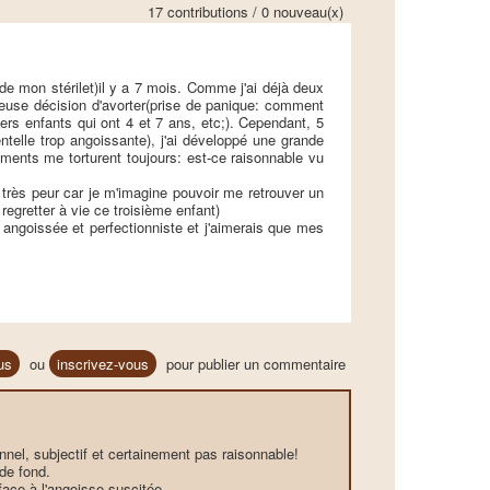
17 contributions / 0 nouveau(x)
de mon stérilet)il y a 7 mois. Comme j'ai déjà deux
reuse décision d'avorter(prise de panique: comment
rs enfants qui ont 4 et 7 ans, etc;). Cependant, 5
telle trop angoissante), j'ai développé une grande
ents me torturent toujours: est-ce raisonnable vu
e très peur car je m'imagine pouvoir me retrouver un
 regretter à vie ce troisième enfant)
s angoissée et perfectionniste et j'aimerais que mes
us
ou
inscrivez-vous
pour publier un commentaire
sonnel, subjectif et certainement pas raisonnable!
 de fond.
face à l'angoisse suscitée.