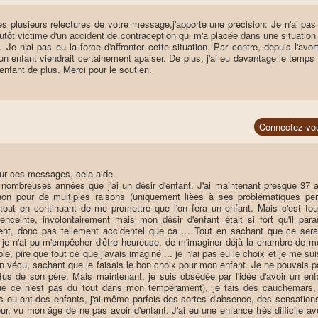
s plusieurs relectures de votre message,j'apporte une précision: Je n'ai pas
tôt victime d'un accident de contraception qui m'a placée dans une situation d
. Je n'ai pas eu la force d'affronter cette situation. Par contre, depuis l'av
un enfant viendrait certainement apaiser. De plus, j'ai eu davantage le temp
 enfant de plus. Merci pour le soutien.
Connectez-vo
ur ces messages, cela aide.
 nombreuses années que j'ai un désir d'enfant. J'ai maintenant presque 37 
on pour de multiples raisons (uniquement lièes à ses problématiques p
 tout en continuant de me promettre que l'on fera un enfant. Mais c'est tou
nceinte, involontairement mais mon désir d'enfant était si fort qu'il par
ent, donc pas tellement accidentel que ca ... Tout en sachant que ce serai
, je n'ai pu m'empêcher d'être heureuse, de m'imaginer déjà la chambre de m
ble, pire que tout ce que j'avais imaginé ... je n'ai pas eu le choix et je me su
bien vécu, sachant que je faisais le bon choix pour mon enfant. Je ne pouvais 
efus de son père. Mais maintenant, je suis obsédée par l'idée d'avoir un enf
ue ce n'est pas du tout dans mon tempérament), je fais des cauchemars, 
s ou ont des enfants, j'ai même parfois des sortes d'absence, des sensations d
peur, vu mon âge de ne pas avoir d'enfant. J'ai eu une enfance très difficile 