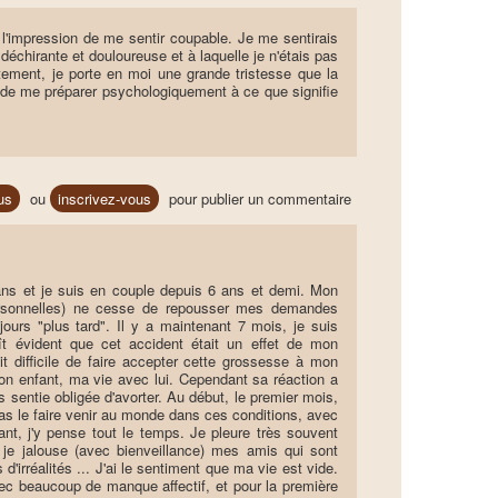
 l'impression de me sentir coupable. Je me sentirais
échirante et douloureuse et à laquelle je n'étais pas
ortement, je porte en moi une grande tristesse que la
s de me préparer psychologiquement à ce que signifie
us
ou
inscrivez-vous
pour publier un commentaire
ans et je suis en couple depuis 6 ans et demi. Mon
ersonnelles) ne cesse de repousser mes demandes
jours "plus tard". Il y a maintenant 7 mois, je suis
aît évident que cet accident était un effet de mon
t difficile de faire accepter cette grossesse à mon
on enfant, ma vie avec lui. Cependant sa réaction a
is sentie obligée d'avorter. Au début, le premier mois,
pas le faire venir au monde dans ces conditions, avec
ant, j'y pense tout le temps. Je pleure très souvent
je jalouse (avec bienveillance) mes amis qui sont
'irréalités ... J'ai le sentiment que ma vie est vide.
avec beaucoup de manque affectif, et pour la première