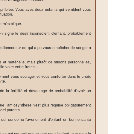
 équilibrée. Vous avez deux enfants qui semblent vous
tuation.
e m'explique.
n signe le désir inconscient d'enfant, probablement
 questionner sur ce qui a pu vous empêcher de songer a
e et matérielle, mais plutôt de raisons personnelles,
e voire votre fratrie...
lement vous soulager et vous conforter dans le choix
ité.
 la fertilité et davantage de probabilité d'avoir un
que l'amiosynthese n'est plus requise obligatoirement
ord parental.
e qui concerne l'avènement d'enfant en bonne santé
ce qui pourrait arriver tant pour l'enfant, que pour la