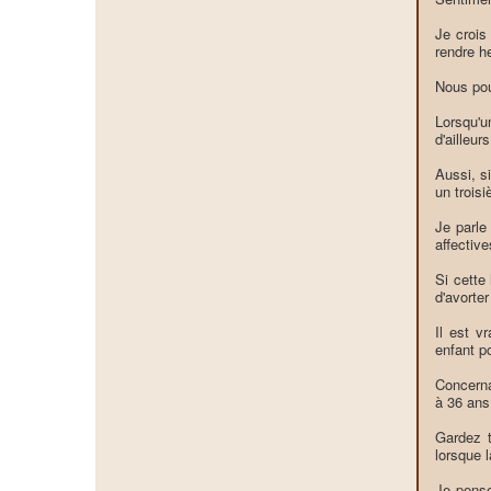
Je crois
rendre h
Nous pou
Lorsqu'u
d'ailleu
Aussi, s
un trois
Je parle
affective
Si cette
d'avorte
Il est v
enfant p
Concerna
à 36 ans
Gardez t
lorsque 
Je pense 