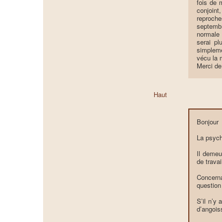
fois de 
conjoint
reproche
septembr
normale 
serai pl
simpleme
vécu la 
Merci de 
Haut
Bonjour
La psych
Il demeu
de travai
Concerna
question
S’il n’y 
d’angois