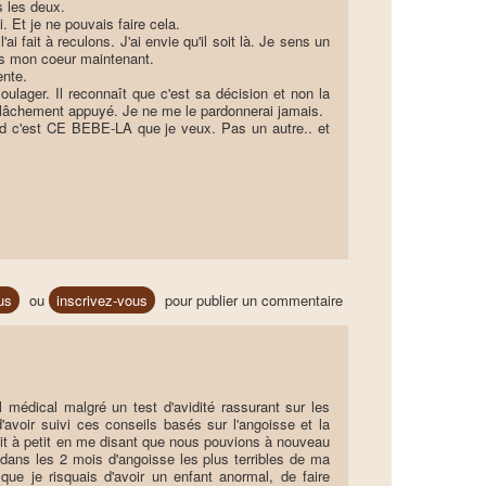
s les deux.
. Et je ne pouvais faire cela.
i fait à reculons. J'ai envie qu'il soit là. Je sens un
ans mon coeur maintenant.
ente.
soulager. Il reconnaît que c'est sa décision et non la
j'ai lâchement appuyé. Je ne me le pardonnerai jamais.
ond c'est CE BEBE-LA que je veux. Pas un autre.. et
us
ou
inscrivez-vous
pour publier un commentaire
 médical malgré un test d'avidité rassurant sur les
avoir suivi ces conseils basés sur l'angoisse et la
tit à petit en me disant que nous pouvions à nouveau
 dans les 2 mois d'angoisse les plus terribles de ma
ue je risquais d'avoir un enfant anormal, de faire