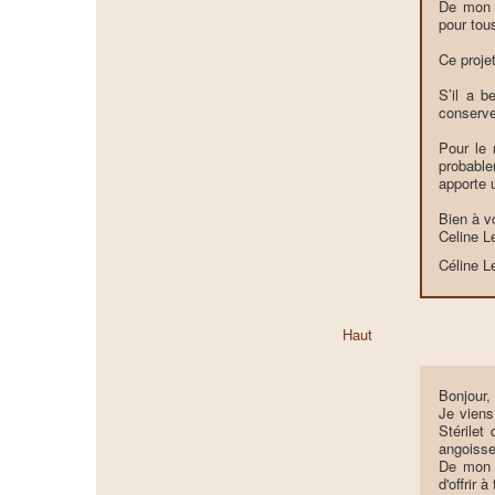
De mon e
pour tous
Ce proje
S’il a b
conserve
Pour le 
probable
apporte u
Bien à v
Celine 
Céline 
Haut
Bonjour,
Je viens
Stérilet
angoisses
De mon c
d'offrir