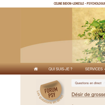
Aller
CELINE BIDON-LEMESLE - PSYCHOLOGU
au
contenu
principal
QUI SUIS-JE ?
SERVICES
Questions en direct
Désir de gross