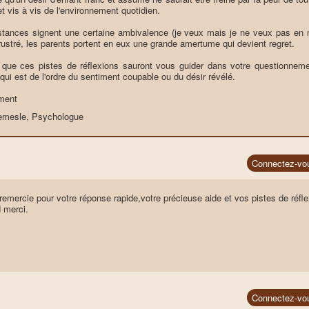
 vis à vis de l'environnement quotidien.
stances signent une certaine ambivalence (je veux mais je ne veux pas en m
frustré, les parents portent en eux une grande amertume qui devient regret.
 que ces pistes de réflexions sauront vous guider dans votre questionnement
 qui est de l'ordre du sentiment coupable ou du désir révélé.
ment
Lemesle, Psychologue
Connectez-vo
remercie pour votre réponse rapide,votre précieuse aide et vos pistes de réfle
 merci.
Connectez-vo