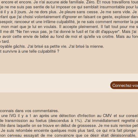
r encore et encore. Je n'ai aucune aide familiale. Zéro. Et nous travaillons tou
 je ne me suis pas sentie de lui imposer ce qui semblait insurmontable pour lui
té il y a 3 jours. Je ne dors plus. Je pleure sans cesse. Je me sens vide. Je l'a
enfant que j'ai choisi volontairement d'ignorer en faisant ce geste, exploser d
sespoir, rancoeur et une infâme culpabilité, je ne sais comment remonter la p
 à mon mari que je lui en voulais. Il accepte pleinement. Il fait tout pour me 
l me dit "Ne t'en veux pas, je t'ai donné le fusil et t'ai dit d'appuyer". Mais 
 avoir cette envie de bébé au fond de moi et qu'elle va croitre. Mais au f
p tard.
oyable gâchis. J'ai brisé sa petite vie. J'ai brisé la mienne.
survivre à une telle culpabilité ?
Connectez-vo
econnais dans vos commentaires.
i une IVG il y a 1 an après une détection d'infection au CMV et sur conseil
de transmission au foetus (descendus à 1%). J'ai immédiatement regretté d'
ilité dans laquelle on se trouve en début de grossesse. Je me suis remise pe
 Je suis retombée enceinte quelques mois plus tard, ce qui m'a fait plonger
on cerveau essayait de me convaincre que ce désir était déraisonnable, q