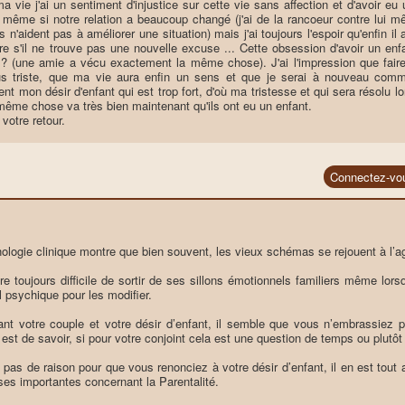
ma vie j'ai un sentiment d'injustice sur cette vie sans affection et d'avoir 
, même si notre relation a beaucoup changé (j'ai de la rancoeur contre lui mê
s n'aident pas à améliorer une situation) mais j'ai toujours l'espoir qu'enfin
e s'il ne trouve pas une nouvelle excuse ... Cette obsession d'avoir un enf
? (une amie a vécu exactement la même chose). J'ai l'impression que fair
us triste, que ma vie aura enfin un sens et que je serai à nouveau comm
nt mon désir d'enfant qui est trop fort, d'où ma tristesse et qui sera résolu 
même chose va très bien maintenant qu'ils ont eu un enfant.
votre retour.
Connectez-vo
ologie clinique montre que bien souvent, les vieux schémas se rejouent à l’a
re toujours difficile de sortir de ses sillons émotionnels familiers même lors
l psychique pour les modifier.
nt votre couple et votre désir d’enfant, il semble que vous n’embrassiez
 est de savoir, si pour votre conjoint cela est une question de temps ou plutôt 
a pas de raison pour que vous renonciez à votre désir d’enfant, il en est tout a
ses importantes concernant la Parentalité.