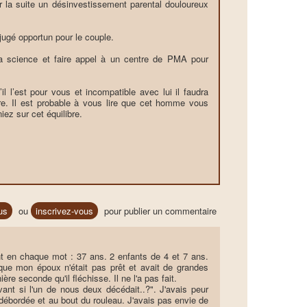
 la suite un désinvestissement parental douloureux
jugé opportun pour le couple.
la science et faire appel à un centre de PMA pour
l l’est pour vous et incompatible avec lui il faudra
re. Il est probable à vous lire que cet homme vous
iez sur cet équilibre.
us
ou
inscrivez-vous
pour publier un commentaire
t en chaque mot : 37 ans. 2 enfants de 4 et 7 ans.
e que mon époux n'était pas prêt et avait de grandes
ère seconde qu'il fléchisse. Il ne l'a pas fait.
ant si l'un de nous deux décédait..?". J'avais peur
, débordée et au bout du rouleau. J'avais pas envie de