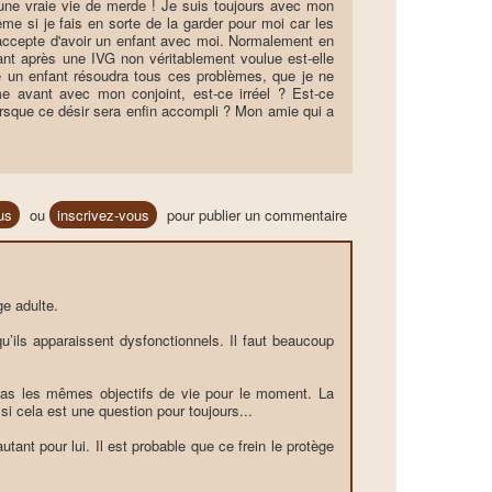
eu une vraie vie de merde ! Je suis toujours avec mon
me si je fais en sorte de la garder pour moi car les
 il accepte d'avoir un enfant avec moi. Normalement en
ant après une IVG non véritablement voulue est-elle
e un enfant résoudra tous ces problèmes, que je ne
e avant avec mon conjoint, est-ce irréel ? Est-ce
lorsque ce désir sera enfin accompli ? Mon amie qui a
us
ou
inscrivez-vous
pour publier un commentaire
ge adulte.
qu’ils apparaissent dysfonctionnels. Il faut beaucoup
 pas les mêmes objectifs de vie pour le moment. La
si cela est une question pour toujours...
utant pour lui. Il est probable que ce frein le protège