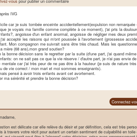
rivez-vous
pour publier un commentaire
 après IVG
fficile car je suis tombée enceinte accidentellement(expulsion non remarquée 
 que je voyais ma famille comme complète à ce moment), j'ai pris la doulou
nfants?, angoisse d'un enfant anormal, angoisse de négliger mes deux premie
'ai accepté les raisons qui m'ont poussée à l'avortement (grossesse acciden
fant. Mon compagnon me suivrait sans être très chaud. Mais les questionnem
ma mère (68 ans),mon grand soutien?
 la bonne décision sans le regretter par la suite (d'une part, j'ai quand mêm
nfants: on ne sait pas ce que la vie réserve / d'autre part, je n'ai pas envie de
e mentale car j'ai très peur de ne pas être à la hauteur (je suis de nature trè
au de vie correct / mon mari et moi sommes enseignants).
mais pensé à avoir trois enfants avant cet avortement.
er ma sérénité et prendre la bonne décision?
Connectez-vo
 madame,
stion est délicate car elle relève du désir et par définition, cela est très per
s à travers votre récit pour autant un certain sentiment de culpabilité en toile
t, qui viserait peut être à "réparer" votre décision, prise avec empressement 