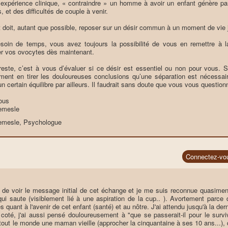
xpérience clinique, « contraindre » un homme à avoir un enfant génère par
, et des difficultés de couple à venir.
t doit, autant que possible, reposer sur un désir commun à un moment de vie 
esoin de temps, vous avez toujours la possibilité de vous en remettre à 
r vos ovocytes dès maintenant.
reste, c’est à vous d’évaluer si ce désir est essentiel ou non pour vous. S’i
ment en tirer les douloureuses conclusions qu’une séparation est nécessai
n certain équilibre par ailleurs. Il faudrait sans doute que vous vous questionn
ous
Lemesle
Lemesle, Psychologue
Connectez-vo
 de voir le message initial de cet échange et je me suis reconnue quasimen
 qui saute (visiblement lié à une aspiration de la cup.. ). Avortement parc
 quant à l'avenir de cet enfant (santé) et au nôtre. J'ai attendu jusqu'à la derni
oté, j'ai aussi pensé douloureusement à "que se passerait-il pour le surviv
 à tout le monde une maman vieille (approcher la cinquantaine à ses 10 ans...)