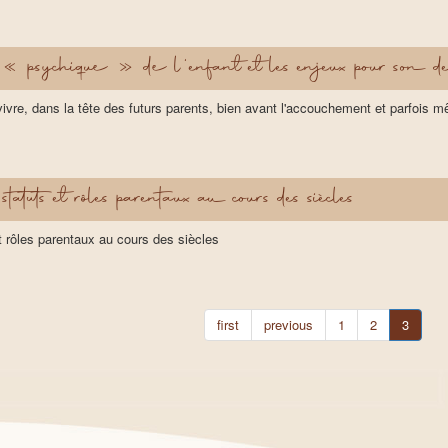
 psychique » de l'enfant et les enjeux pour son de
vre, dans la tête des futurs parents, bien avant l'accouchement et parfois 
tatuts et rôles parentaux au cours des siècles
et rôles parentaux au cours des siècles
first
previous
1
2
3