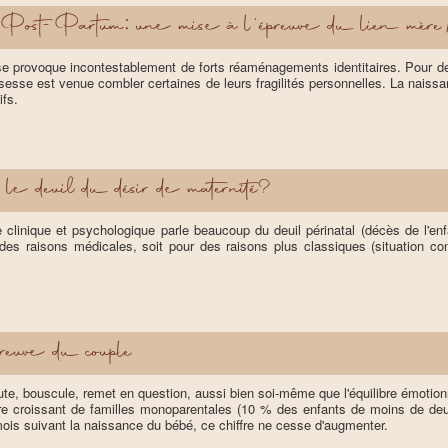
 Post-Partum: une mise à l'épreuve du lien mère
e provoque incontestablement de forts réaménagements identitaires. Pour de
sesse est venue combler certaines de leurs fragilités personnelles. La naissanc
fs.
le deuil du désir de maternité?
que clinique et psychologique parle beaucoup du deuil périnatal (décès de l'e
r des raisons médicales, soit pour des raisons plus classiques (situation co
reuve du couple
ute, bouscule, remet en question, aussi bien soi-même que l'équilibre émotionn
re croissant de familles monoparentales (10 % des enfants de moins de deux
ois suivant la naissance du bébé, ce chiffre ne cesse d'augmenter.