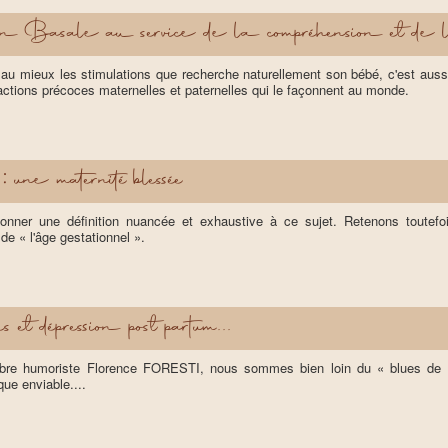
 Basale au service de la compréhension et de l'a
 au mieux les stimulations que recherche naturellement son bébé, c'est auss
eractions précoces maternelles et paternelles qui le façonnent au monde.
: une maternité blessée
e donner une définition nuancée et exhaustive à ce sujet. Retenons toute
e « l'âge gestationnel ».
 et dépression post partum...
èbre humoriste Florence FORESTI, nous sommes bien loin du « blues de J
que enviable....