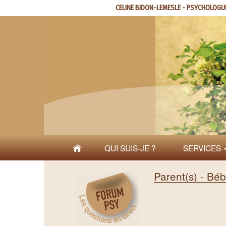
Aller
CELINE BIDON-LEMESLE - PSYCHOLOGU
au
contenu
principal
QUI SUIS-JE ?
SERVICES
Parent(s) - Bé