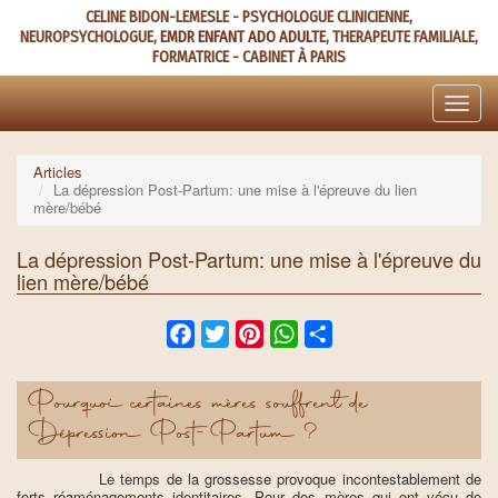
Aller
CELINE BIDON-LEMESLE - PSYCHOLOGUE CLINICIENNE,
au
NEUROPSYCHOLOGUE,
EMDR ENFANT ADO ADULTE
, THERAPEUTE FAMILIALE,
contenu
FORMATRICE - CABINET À PARIS
principal
Toggle
naviga
Articles
La dépression Post-Partum: une mise à l'épreuve du lien
mère/bébé
La dépression Post-Partum: une mise à l'épreuve du
lien mère/bébé
Facebook
Twitter
Pinterest
WhatsApp
Share
Pourquoi certaines mères souffrent de
Dépression Post-Partum ?
Le temps de la grossesse provoque incontestablement de
forts réaménagements identitaires. Pour des mères qui ont vécu de