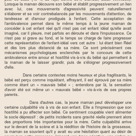
Lorsque la maman découvre son bébé et établit progressivement un lien
avec lui, ces mouvements d'agressivité peuvent naturellement
s'élaborer et se voir contrebalancés par les mouvements d'attention, de
tendresse et d'amour prodigués à l'enfant. Cette acceptation de
l'ambivalence permet dans le même temps à la jeune maman de
concéder à cet enfant réel qu'il n'est pas cet enfant idéal qu'elle avait
imaginé, car il pleure, met parfois en déroute et dans l'impuissance. Ce
n'est pas si grave au fond, et le temps se charge de faire progresser
cette représentation de l'enfant-idéal vers cet autre : lui étant bien Réel
et dès lors plus distancié de sa mère. Ce sont précisément ces
mécanismes psychologiques enclenchés par le concours de cette
ambivalence entre amour et hostilité vis-à-vis du bébé qui permettent à
la maman de le laisser grandir, puis de s'éloigner progressivement
d'elle.
Dans certains contextes moins heureux et plus fragilisants, le
bébé est perçu comme inquiétant, effrayant, il est éprouvé par sa mère
comme étant un « mauvais bébé » ; entendons par là, la sensation
d'avoir été soi même un « mauvais bébé » vis-à-vis de ses propres
parents.
Dans d'autres cas, la jeune maman peut développer une
certaine culpabilité vis à vis de son enfant. Elle a l'impression que son
hostilité a pu affecter son bébé. Ce sentiment coupable vient alimenter
le socle dépressif : de petits incidents sans gravité réelle prennent alors
des proportions très importantes pour la mère. Cette culpabilité arrive
sur le devant de la scène et à la réédition de l'histoire de la grossesse,
la maman se souvient qu'il y avait eu une hésitation quant au désir de