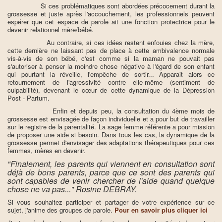
Si ces problématiques sont abordées précocement durant la
grossesse et juste après l'accouchement, les professionnels peuvent
espérer que cet espace de parole ait une fonction protectrice pour le
devenir relationnel mère/bébé.
Au contraire, si ces idées restent enfouies chez la mère,
cette dernière ne laissant pas de place à cette ambivalence normale
vis-à-vis de son bébé, c'est comme si la maman ne pouvait pas
s'autoriser à penser la moindre chose négative à l'égard de son enfant
qui pourtant la réveille, l'empêche de sortir... Apparait alors ce
retournement de l'agressivité contre elle-même (sentiment de
culpabilité), devenant le cœur de cette dynamique de la Dépression
Post - Partum.
Enfin et depuis peu, la consultation du 4ème mois de
grossesse est envisagée de façon individuelle et a pour but de travailler
sur le registre de la parentalité. La sage femme référente a pour mission
de proposer une aide si besoin. Dans tous les cas, la dynamique de la
grossesse permet d'envisager des adaptations thérapeutiques pour ces
femmes, mères en devenir.
"Finalement, les parents qui viennent en consultation sont
déjà de bons parents,
parce que ce sont des parents qui
sont capables de venir chercher de l'aide quand quelque
chose ne va pas..."
Rosine DEBRAY.
Si vous souhaitez participer et partager de votre expérience sur ce
sujet, j'anime des groupes de parole.
Pour en savoir plus cliquer ici