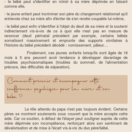
- le bébé peut s'identifier en miroir à sa mère déprimée en faisant
comme elle,
- le jeune enfant peut incriminer son père du changement relationnel qu'il
entrevoie chez sa mère afin d'éviter de s'en rendre coupable lui-même,
- le bébé peut enfin s'identifier à l'objet du deuil de sa mère et la soutenir
indirectement vis-à-vis de ce à quoi elle n'est pas en mesure de
renoncer (deuil périnatal précédent par exemple, certains bébés
somatisent massivement et emprunte des supports similaires à
l'histoire du bébé précédent décédé : vomissement, pâleur....
Finalement, ces jeunes enfants lorsqu'ils sont âgés de 18
mois à 5 ans peuvent avoir tendance à développer davantage de
troubles psychosomatiques (troubles du sommeil, de l'alimentation
précoce, des difficultés de séparation).
Comment prévenir et accompagner cette
souffrance psychique pour la mère et son
bébé ?
Le rôle attendu du papa n'est pas toujours évident. Certains
pères se montrent soutenants sous couvert que la mère accepte cette
aide. Car ce soutien, à défaut de l'étayer peut souligner auprès de cette
mère déprimée son incompétence, renforçant alors son sentiment de
dévalorisation et de mise à l'écart vis-à-vis du duo père/bébé.