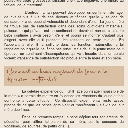
poursuivre cette grossesse, laissant une trace négative, une ombre au
tableau de la maternité.
D'autres maman peuvent développer un sentiment de rage,
de rivalité vis à vis de ses devoirs et tâches qu'elle « se doit de
consacrer » à ce bébé si vulnérable et dépendant d'elle. La jeune mère
ne trouve pas de satisfaction dans ces soins quotidiens maternels,
puisque ce qui prévaut est un sentiment de devoir et non de plaisir. Le
bébé continue à avoir besoin d'elle, et pourra se montrer d'autant plus
exigent avec elle qu'il pressent les ressorts de cette relation. En
l'appelant à elle, il la sollicite dans sa fonction maternelle, la lui
rappelant pour qu'elle ne lâche pas prise. Mais de là, la jeune mère peut
éprouver un sentiment d'incompétence qui va s'inscrire dans un cercle
vicieux d'absence de satisfaction réciproque entre la mère et son bébé.
Comment ces bébés réagissent ils face à la
dépression maternelle?
La célèbre expérience du « Still face ou visage impassible de
la mère » a permis de mettre en évidence les réactions du jeune enfant
confronté à cette situation. Ce dispositif expérimental reste assez
proche de ce que les bébés éprouvent et manifestent vis-à-vis de leur
mère déprimée.
Dans les premiers temps, le bébé déploie tout son arsenal de
séduction pour attirer l'attention de sa mère, par le concours de
vocalises, de sourires, de petits cris...).