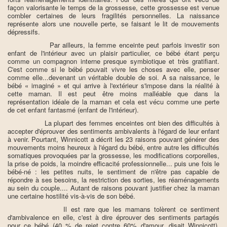
façon valorisante le temps de la grossesse, cette grossesse est venue
combler certaines de leurs fragilités personnelles. La naissance
représente alors une nouvelle perte, se faisant le lit de mouvements
dépressifs.
Par ailleurs, la femme enceinte peut parfois investir son
enfant de l'intérieur avec un plaisir particulier, ce bébé étant perçu
comme un compagnon interne presque symbiotique et très gratifiant.
C'est comme si le bébé pouvait vivre les choses avec elle, penser
comme elle...devenant un véritable double de soi. A sa naissance, le
bébé « imaginé » et qui arrive à l'extérieur s'impose dans la réalité à
cette maman. Il est peut être moins malléable que dans la
représentation idéale de la maman et cela est vécu comme une perte
de cet enfant fantasmé (enfant de l'intérieur).
La plupart des femmes enceintes ont bien des difficultés à
accepter d'éprouver des sentiments ambivalents à l'égard de leur enfant
à venir. Pourtant, Winnicott a décrit les 23 raisons pouvant générer des
mouvements moins heureux à l'égard du bébé, entre autre les difficultés
somatiques provoquées par la grossesse, les modifications corporelles,
la prise de poids, la moindre efficacité professionnelle... puis une fois le
bébé-né : les petites nuits, le sentiment de n'être pas capable de
répondre à ses besoins, la restriction des sorties, les réaménagements
au sein du couple.... Autant de raisons pouvant justifier chez la maman
une certaine hostilité vis-à-vis de son bébé.
Il est rare que les mamans tolèrent ce sentiment
d'ambivalence en elle, c'est à dire éprouver des sentiments partagés
pour ce bébé (40 % de rejet contre 60% d'amour, disait Winnicott).