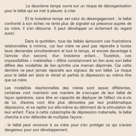
Le deuxième temps ouvre sur un risque de désorganisation
pour le bébé qui se met à pleurer, à crier.
Et le troisième temps est celui du désengagement : le bébé
confronté à son échec ne tente plus de signaler sa présence auprès de
sa mère, il s'en détourne. Il peut développer un évitement du regard
aussi.
Dans le quotidien, tous les bébés éprouvent ces frustrations
relationnelles à minima, car leur mère ne peut pas répondre à toutes
leurs demandes simultanément et tout le temps, et encore davantage à
l'arrivée d'un second, d'un troisième enfant... Toutefois, ces
impossibilités « matérielles » d'être constamment en lien avec son bébé
diffère des modalités de lien qu'initie une maman déprimée. Car cette
dernière ne peut jamais répondre aux signaux de son bébé. Le risque
pour le bébé est alors le retrait et parfois la dépression au même titre
que sa mère.
Les modalités réactionnelles des mères sont assez différentes,
certaines vont maintenir une manière de s'occuper de leur bébé de
façon opératoire, sans être en capacité de déployer de l'affect vis-à-vis
de lui, d'autres vont être plus déroutées par leur problématique
dépressive, et se replier sur elle-même au détriment de la stimulation de
leur enfant. Face à cette catastrophe de dépression maternelle, le bébé
cherche à s'en défendre de multiples façons :
- le bébé peut renoncer à sa mère pour s'en protéger ce qui s'avère
dangereux pour son développement,