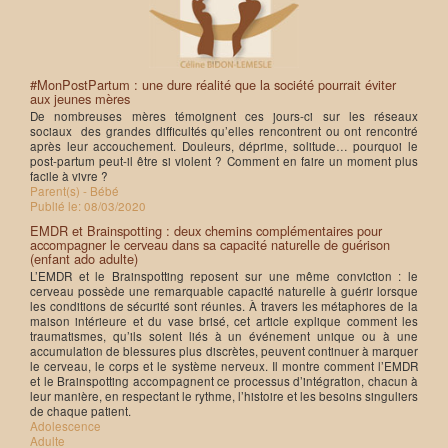
#MonPostPartum : une dure réalité que la société pourrait éviter
aux jeunes mères
De nombreuses mères témoignent ces jours-ci sur les réseaux
sociaux des grandes difficultés qu’elles rencontrent ou ont rencontré
après leur accouchement. Douleurs, déprime, solitude… pourquoi le
post-partum peut-il être si violent ? Comment en faire un moment plus
facile à vivre ?
Parent(s) - Bébé
Publié le:
08/03/2020
EMDR et Brainspotting : deux chemins complémentaires pour
accompagner le cerveau dans sa capacité naturelle de guérison
(enfant ado adulte)
L’EMDR et le Brainspotting reposent sur une même conviction : le
cerveau possède une remarquable capacité naturelle à guérir lorsque
les conditions de sécurité sont réunies. À travers les métaphores de la
maison intérieure et du vase brisé, cet article explique comment les
traumatismes, qu’ils soient liés à un événement unique ou à une
accumulation de blessures plus discrètes, peuvent continuer à marquer
le cerveau, le corps et le système nerveux. Il montre comment l’EMDR
et le Brainspotting accompagnent ce processus d’intégration, chacun à
leur manière, en respectant le rythme, l’histoire et les besoins singuliers
de chaque patient.
Adolescence
Adulte