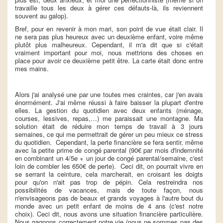
travaille tous les deux à gérer ces défauts-là, ils reviennent
souvent au galop).
Bref, pour en revenir à mon mari, son point de vue était clair. Il
ne sera pas plus heureux avec un deuxième enfant, voire même
plutôt plus malheureux. Cependant, il m'a dit que si c'était
vraiment important pour moi, nous mettrions des choses en
place pour avoir ce deuxième petit être. La carte était donc entre
mes mains.
Alors j'ai analysé une par une toutes mes craintes, car j'en avais
énormément. J'ai même réussi à faire baisser la plupart d'entre
elles. La gestion du quotidien avec deux enfants (ménage,
courses, lessives, repas,…) me paraissait une montagne. Ma
solution était de réduire mon temps de travail à 3 jours
semaines, ce qui me permettrait de gérer un peu mieux ce stress
du quotidien. Cependant, la perte financière se fera sentir, même
avec la petite prime de congé parental (90€ par mois d'indemnité
en combinant un 4/5e + un jour de congé parental/semaine, c'est
loin de combler les 650€ de perte). Ceci dit, on pourrait vivre en
se serrant la ceinture, cela marcherait, en croisant les doigts
pour qu'on n'ait pas trop de pépin. Cela restreindra nos
possibilités de vacances, mais de toute façon, nous
n'envisageons pas de beaux et grands voyages à l'autre bout du
monde avec un petit enfant de moins de 4 ans (c'est notre
choix). Ceci dit, nous avons une situation financière particulière.
Nous gagnons correctement notre vie (nous ne sommes pas des