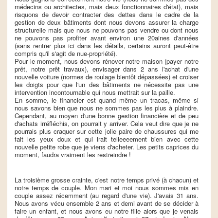
médecins ou architectes, mais deux fonctionnaires d'état), mais
risquons de devoir contracter des dettes dans le cadre de la
gestion de deux bâtiments dont nous devons assurer la charge
structurelle mais que nous ne pouvons pas vendre ou dont nous
ne pouvons pas profiter avant environ une 20aines d'années
(sans rentrer plus ici dans les détails, certains auront peut-être
compris qu'il s'agit de nue-propriété).
Pour le moment, nous devons rénover notre maison (payer notre
prêt, notre prêt travaux), envisager dans 2 ans l'achat d'une
nouvelle voiture (normes de roulage bientôt dépassées) et croiser
les doigts pour que l'un des bâtiments ne nécessite pas une
intervention incontournable qui nous mettrait sur la paille.
En somme, le financier est quand même un tracas, même si
nous savons bien que nous ne sommes pas les plus à plaindre.
Cependant, au moyen d'une bonne gestion financière et de peu
d'achats irréfléchis, on pourrait y arriver. Cela veut dire que je ne
pourrais plus craquer sur cette jolie paire de chaussures qui me
fait les yeux doux et qui irait telleeeement bien avec cette
nouvelle petite robe que je viens d'acheter. Les petits caprices du
moment, faudra vraiment les restreindre !
La troisième grosse crainte, c'est notre temps privé (à chacun) et
notre temps de couple. Mon mari et moi nous sommes mis en
couple assez récemment (au regard d'une vie). J'avais 31 ans.
Nous avons vécu ensemble 2 ans et demi avant de se décider à
faire un enfant, et nous avons eu notre fille alors que je venais