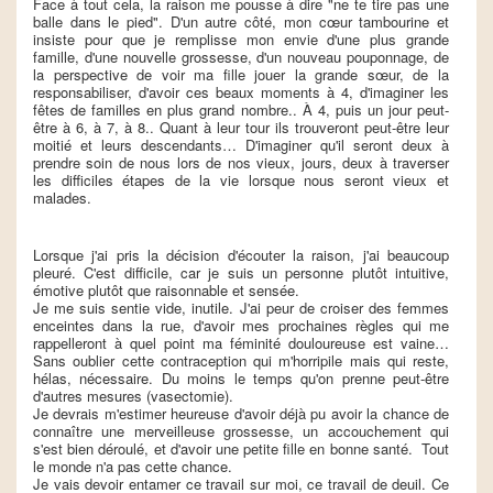
Face à tout cela, la raison me pousse à dire "ne te tire pas une
balle dans le pied". D'un autre côté, mon cœur tambourine et
insiste pour que je remplisse mon envie d'une plus grande
famille, d'une nouvelle grossesse, d'un nouveau pouponnage, de
la perspective de voir ma fille jouer la grande sœur, de la
responsabiliser, d'avoir ces beaux moments à 4, d'imaginer les
fêtes de familles en plus grand nombre.. À 4, puis un jour peut-
être à 6, à 7, à 8.. Quant à leur tour ils trouveront peut-être leur
moitié et leurs descendants… D'imaginer qu'il seront deux à
prendre soin de nous lors de nos vieux, jours, deux à traverser
les difficiles étapes de la vie lorsque nous seront vieux et
malades.
Lorsque j'ai pris la décision d'écouter la raison, j'ai beaucoup
pleuré. C'est difficile, car je suis un personne plutôt intuitive,
émotive plutôt que raisonnable et sensée.
Je me suis sentie vide, inutile. J'ai peur de croiser des femmes
enceintes dans la rue, d'avoir mes prochaines règles qui me
rappelleront à quel point ma féminité douloureuse est vaine…
Sans oublier cette contraception qui m'horripile mais qui reste,
hélas, nécessaire. Du moins le temps qu'on prenne peut-être
d'autres mesures (vasectomie).
Je devrais m'estimer heureuse d'avoir déjà pu avoir la chance de
connaître une merveilleuse grossesse, un accouchement qui
s'est bien déroulé, et d'avoir une petite fille en bonne santé. Tout
le monde n'a pas cette chance.
Je vais devoir entamer ce travail sur moi, ce travail de deuil. Ce