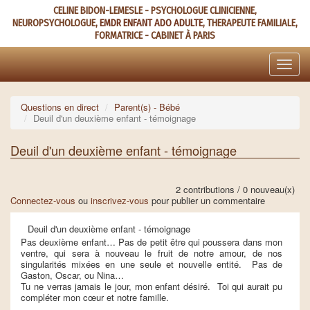
Aller
CELINE BIDON-LEMESLE - PSYCHOLOGUE CLINICIENNE,
au
NEUROPSYCHOLOGUE,
EMDR ENFANT ADO ADULTE
, THERAPEUTE FAMILIALE,
contenu
FORMATRICE - CABINET À PARIS
principal
Toggle
naviga
Questions en direct
Parent(s) - Bébé
Deuil d'un deuxième enfant - témoignage
Deuil d'un deuxième enfant - témoignage
2 contributions / 0 nouveau(x)
Connectez-vous
ou
inscrivez-vous
pour publier un commentaire
Deuil d'un deuxième enfant - témoignage
Pas deuxième enfant… Pas de petit être qui poussera dans mon
ventre, qui sera à nouveau le fruit de notre amour, de nos
singularités mixées en une seule et nouvelle entité. Pas de
Gaston, Oscar, ou Nina…
Tu ne verras jamais le jour, mon enfant désiré. Toi qui aurait pu
compléter mon cœur et notre famille.