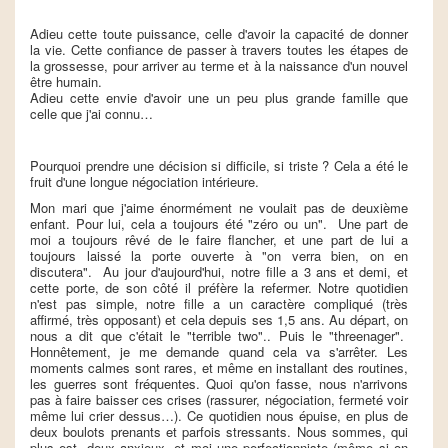
Adieu cette toute puissance, celle d'avoir la capacité de donner
la vie. Cette confiance de passer à travers toutes les étapes de
la grossesse, pour arriver au terme et à la naissance d'un nouvel
être humain.
Adieu cette envie d'avoir une un peu plus grande famille que
celle que j'ai connu…
Pourquoi prendre une décision si difficile, si triste ? Cela a été le
fruit d'une longue négociation intérieure.
Mon mari que j'aime énormément ne voulait pas de deuxième
enfant. Pour lui, cela a toujours été "zéro ou un". Une part de
moi a toujours rêvé de le faire flancher, et une part de lui a
toujours laissé la porte ouverte à "on verra bien, on en
discutera". Au jour d'aujourd'hui, notre fille a 3 ans et demi, et
cette porte, de son côté il préfère la refermer. Notre quotidien
n'est pas simple, notre fille a un caractère compliqué (très
affirmé, très opposant) et cela depuis ses 1,5 ans. Au départ, on
nous a dit que c'était le "terrible two".. Puis le "threenager".
Honnêtement, je me demande quand cela va s'arrêter. Les
moments calmes sont rares, et même en installant des routines,
les guerres sont fréquentes. Quoi qu'on fasse, nous n'arrivons
pas à faire baisser ces crises (rassurer, négociation, fermeté voir
même lui crier dessus…). Ce quotidien nous épuise, en plus de
deux boulots prenants et parfois stressants. Nous sommes, qui
plus est, deux anxieux, et moi une perfectionniste (même si on