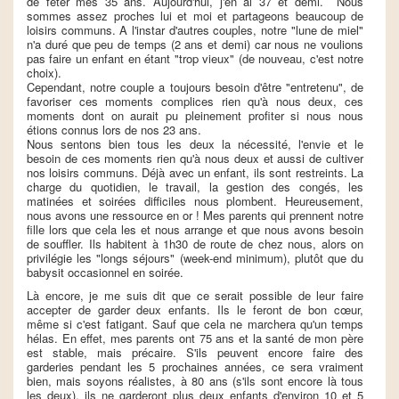
de fêter mes 35 ans. Aujourd'hui, j'en ai 37 et demi. Nous
sommes assez proches lui et moi et partageons beaucoup de
loisirs communs. A l'instar d'autres couples, notre "lune de miel"
n'a duré que peu de temps (2 ans et demi) car nous ne voulions
pas faire un enfant en étant "trop vieux" (de nouveau, c'est notre
choix).
Cependant, notre couple a toujours besoin d'être "entretenu", de
favoriser ces moments complices rien qu'à nous deux, ces
moments dont on aurait pu pleinement profiter si nous nous
étions connus lors de nos 23 ans.
Nous sentons bien tous les deux la nécessité, l'envie et le
besoin de ces moments rien qu'à nous deux et aussi de cultiver
nos loisirs communs. Déjà avec un enfant, ils sont restreints. La
charge du quotidien, le travail, la gestion des congés, les
matinées et soirées difficiles nous plombent. Heureusement,
nous avons une ressource en or ! Mes parents qui prennent notre
fille lors que cela les et nous arrange et que nous avons besoin
de souffler. Ils habitent à 1h30 de route de chez nous, alors on
privilégie les "longs séjours" (week-end minimum), plutôt que du
babysit occasionnel en soirée.
Là encore, je me suis dit que ce serait possible de leur faire
accepter de garder deux enfants. Ils le feront de bon cœur,
même si c'est fatigant. Sauf que cela ne marchera qu'un temps
hélas. En effet, mes parents ont 75 ans et la santé de mon père
est stable, mais précaire. S'ils peuvent encore faire des
garderies pendant les 5 prochaines années, ce sera vraiment
bien, mais soyons réalistes, à 80 ans (s'ils sont encore là tous
les deux), ils ne garderont plus deux enfants d'environ 10 et 5