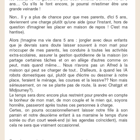
ans… Ou s'ils le font encore, je pourrai m'estimer être une
grande veinarde !
Non.. Il y a plus de chance pour que mes parents, d'ici 5 ans,
deviennent une charge plutôt qu'une aide (pour l'instant, hors de
question d'imaginer les placer en maison de repos ! C'est ma
hantise).
Alors j'imagine ma vie dans 5 ans : jongler avec deux enfants
que je devrais sans doute laisser souvent à mon mari pour
m'occuper de mes parents, les conduire à toutes les activités
extra-scolaires, assurer la gestion quotidienne de la maison (on
partage certaines tâches et on en allège d'autres comme on
peut, mais quand même… Nous n'avons pas un Alfred à la
maison qui peut se charger de tout.. D'ailleurs, à quand les IA
robots domestiques qui, plutôt que d'écrire ou dessiner à notre
place, feraient le ménage, les courses et la lessive?? Non mais
sérieusement, on ne se plante pas de route, là avec Chatgpt et
Midjourney?).
Le temps sera donc encore plus restreint pour prendre en compte
le bonheur de mon mari, de mon couple et le mien qui, soyons
honnête, passeront après toutes ces personnes à charge.
Certes, on pourra occasionnellement laisser notre fille à son
parrain et notre deuxième enfant à sa marraine le temps d'une
soirée ou d'un court week-end (si les agendas coïncident), mais
cela ne sera que vraiment occasionnel.