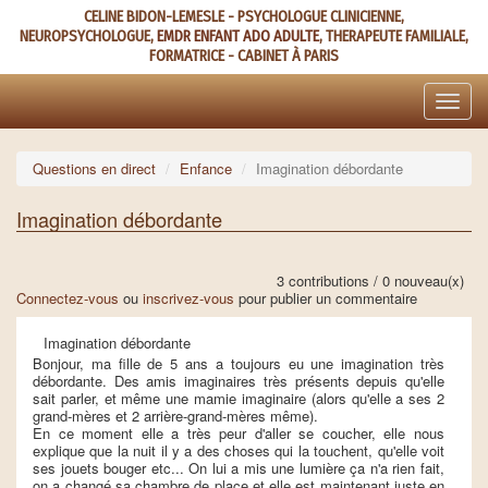
Aller
CELINE BIDON-LEMESLE - PSYCHOLOGUE CLINICIENNE,
au
NEUROPSYCHOLOGUE,
EMDR ENFANT ADO ADULTE
, THERAPEUTE FAMILIALE,
contenu
FORMATRICE - CABINET À PARIS
principal
Toggle
naviga
Questions en direct
Enfance
Imagination débordante
Imagination débordante
3 contributions / 0 nouveau(x)
Connectez-vous
ou
inscrivez-vous
pour publier un commentaire
Imagination débordante
Bonjour, ma fille de 5 ans a toujours eu une imagination très
débordante. Des amis imaginaires très présents depuis qu'elle
sait parler, et même une mamie imaginaire (alors qu'elle a ses 2
grand-mères et 2 arrière-grand-mères même).
En ce moment elle a très peur d'aller se coucher, elle nous
explique que la nuit il y a des choses qui la touchent, qu'elle voit
ses jouets bouger etc... On lui a mis une lumière ça n'a rien fait,
on a changé sa chambre de place et elle est maintenant juste en