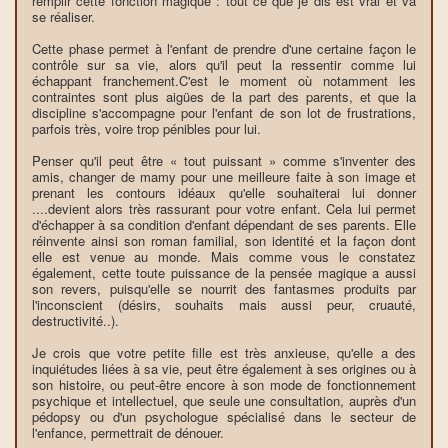
remplir cette fonction magique : tout ce que je dis est vrai et va
se réaliser.
Cette phase permet à l'enfant de prendre d'une certaine façon le
contrôle sur sa vie, alors qu'il peut la ressentir comme lui
échappant franchement.C'est le moment où notamment les
contraintes sont plus aigües de la part des parents, et que la
discipline s'accompagne pour l'enfant de son lot de frustrations,
parfois très, voire trop pénibles pour lui.
Penser qu'il peut être « tout puissant » comme s'inventer des
amis, changer de mamy pour une meilleure faite à son image et
prenant les contours idéaux qu'elle souhaiterai lui donner
....devient alors très rassurant pour votre enfant. Cela lui permet
d'échapper à sa condition d'enfant dépendant de ses parents. Elle
réinvente ainsi son roman familial, son identité et la façon dont
elle est venue au monde. Mais comme vous le constatez
également, cette toute puissance de la pensée magique a aussi
son revers, puisqu'elle se nourrit des fantasmes produits par
l'inconscient (désirs, souhaits mais aussi peur, cruauté,
destructivité..).
Je crois que votre petite fille est très anxieuse, qu'elle a des
inquiétudes liées à sa vie, peut être également à ses origines ou à
son histoire, ou peut-être encore à son mode de fonctionnement
psychique et intellectuel, que seule une consultation, auprès d'un
pédopsy ou d'un psychologue spécialisé dans le secteur de
l'enfance, permettrait de dénouer.