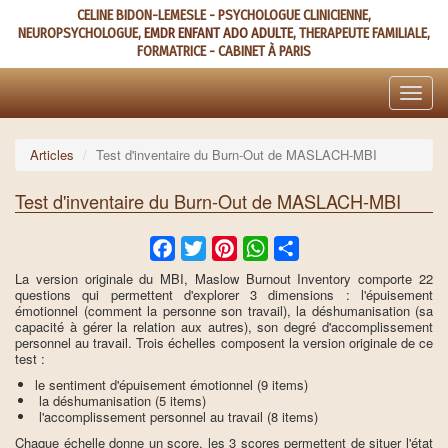
Aller
CELINE BIDON-LEMESLE - PSYCHOLOGUE CLINICIENNE,
au
NEUROPSYCHOLOGUE,
EMDR ENFANT ADO ADULTE
, THERAPEUTE FAMILIALE,
contenu
FORMATRICE - CABINET À PARIS
principal
Toggle
naviga
Articles
Test d'inventaire du Burn-Out de MASLACH-MBI
Test d'inventaire du Burn-Out de MASLACH-MBI
Facebook
Twitter
Pinterest
WhatsApp
Share
La version originale du MBI, Maslow Burnout Inventory comporte 22
questions qui permettent d'explorer 3 dimensions : l'épuisement
émotionnel (comment la personne son travail), la déshumanisation (sa
capacité à gérer la relation aux autres), son degré d'accomplissement
personnel au travail. Trois échelles composent la version originale de ce
test :
le sentiment d'épuisement émotionnel (9 items)
la déshumanisation (5 items)
l'accomplissement personnel au travail (8 items)
Chaque échelle donne un score, les 3 scores permettent de situer l'état