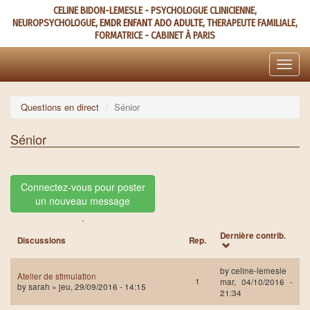
Aller
CELINE BIDON-LEMESLE - PSYCHOLOGUE CLINICIENNE,
au
NEUROPSYCHOLOGUE,
EMDR ENFANT ADO ADULTE
, THERAPEUTE FAMILIALE,
contenu
FORMATRICE - CABINET À PARIS
principal
Toggle
naviga
Questions en direct
Sénior
Sénior
Connectez-vous pour poster
un nouveau message
.
Dernière contrib.
Discussions
Rep.
by
celine-lemesle
Atelier de stimulation
1
mar, 04/10/2016 -
by
sarah
» jeu, 29/09/2016 - 14:15
21:34