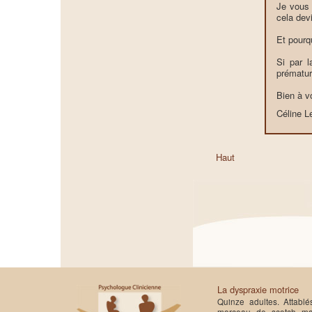
Je vous c
cela devi
Et pourq
Si par l
prématur
Bien à v
Céline 
Haut
La dyspraxie motrice
Quinze adultes. Attablé