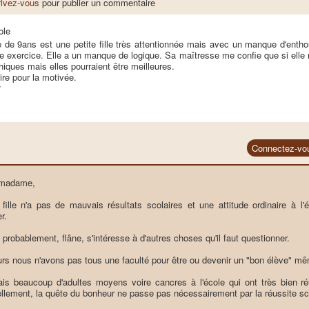
rivez-vous
pour publier un commentaire
ole
e de 9ans est une petite fille très attentionnée mais avec un manque d'enth
 exercice. Elle a un manque de logique. Sa maîtresse me confie que si elle r
iques mais elles pourraient être meilleures.
ire pour la motivée.
?
Connectez-vo
 madame,
 fille n'a pas de mauvais résultats scolaires et une attitude ordinaire à l
er.
 probablement, flâne, s'intéresse à d'autres choses qu'il faut questionner.
eurs nous n'avons pas tous une faculté pour être ou devenir un "bon élève" mê
is beaucoup d'adultes moyens voire cancres à l'école qui ont très bien réu
llement, la quête du bonheur ne passe pas nécessairement par la réussite sco