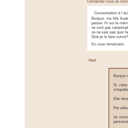
Connectez-vous
ou
insc
Concentration à l éc
Bonjour, ma fille Aud
passer 1h sur le même
ne sont pas catastroph
Je ne sais pas quoi fa
Dois-je la faire suivre
En vous remerciant.
Haut
Bonjour
Si votre
s'inquiét
Elle rêve
Par aill
Je conna
personne