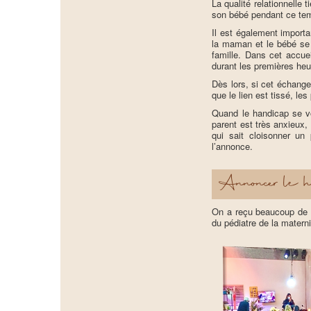
La qualité relationnelle 
son bébé pendant ce temp
Il est également importa
la maman et le bébé se 
famille. Dans cet accue
durant les premières heur
Dès lors, si cet échange
que le lien est tissé, l
Quand le handicap se vo
parent est très anxieux, 
qui sait cloisonner u
l’annonce.
Annoncer le h
On a reçu beaucoup de t
du pédiatre de la matern