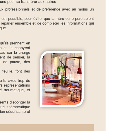
uns peut se transférer aux autres :
eux professionnels et de préférence avec au moins un
st possible, pour éviter que la mère ou le père soient
reparler ensemble et de compléter les informations qui
ique.
qu’ils prennent en
s et ils essayent
 pas car la charge
ment de penser, la
ps de pause, des
feuille, font des
rents avec trop de
rs représentations
é traumatique, et
rents d’éponger la
ité thérapeutique
ion sécurisante et