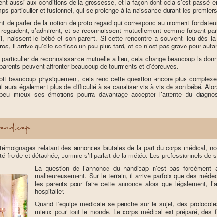
tient aussi aux conditions de la grossesse, et la façon dont cela s’est passé e
s particulier et fusionnel, qui se prolonge à la naissance durant les premier
nt de parler de la
notion de proto regard
qui correspond au moment fondateur
regardent, s’admirent, et se reconnaissent mutuellement comme faisant pa
il, naissent le bébé et son parent. Si cette rencontre a souvent lieu dès l
es, il arrive qu’elle se tisse un peu plus tard, et ce n’est pas grave pour auta
 particulier de reconnaissance mutuelle a lieu, cela change beaucoup la donn
es parents peuvent affronter beaucoup de tourments et d’épreuves.
it beaucoup physiquement, cela rend cette question encore plus complexe 
il aura également plus de difficulté à se canaliser vis à vis de son bébé. Alo
n peu mieux ses émotions pourra davantage accepter l’attente du diagn
andicap
émoignages relatant des annonces brutales de la part du corps médical, no
ité froide et détachée, comme s’il parlait de la météo. Les professionnels de 
La question de l’annonce du handicap n’est pas forcément 
malheureusement. Sur le terrain, il arrive parfois que des méde
les parents pour faire cette annonce alors que légalement, l’a
hospitalier.
Quand l’équipe médicale se penche sur le sujet, des protocol
mieux pour tout le monde. Le corps médical est préparé, des fa