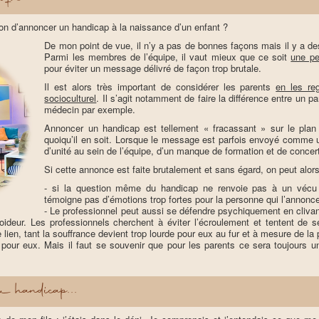
çon d’annoncer un handicap à la naissance d’un enfant ?
De mon point de vue, il n’y a pas de bonnes façons mais il y a d
Parmi les membres de l’équipe, il vaut mieux que ce soit
une pe
pour éviter un message délivré de façon trop brutale.
Il est alors très important de considérer les parents
en les re
socioculturel
. Il s’agit notamment de faire la différence entre un 
médecin par exemple.
Annoncer un handicap est tellement « fracassant » sur le plan 
quoiqu’il en soit. Lorsque le message est parfois envoyé comme
d’unité au sein de l’équipe, d’un manque de formation et de concert
Si cette annonce est faite brutalement et sans égard, on peut alo
- si la question même du handicap ne renvoie pas à un vécu per
témoigne pas d’émotions trop fortes pour la personne qui l’annonc
- Le professionnel peut aussi se défendre psychiquement en clivant 
roideur. Les professionnels cherchent à éviter l’écroulement et tentent de s
lien, tant la souffrance devient trop lourde pour eux au fur et à mesure de la
 pour eux. Mais il faut se souvenir que pour les parents ce sera toujours un
 handicap...