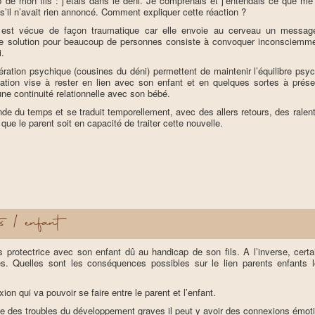
 de mon fils : j’étais dans le déni. Je comprenais et j’entendais ce que me 
s’il n’avait rien annoncé. Comment expliquer cette réaction ?
 est vécue de façon traumatique car elle envoie au cerveau un messag
le solution pour beaucoup de personnes consiste à convoquer inconsciemm
i.
dération psychique (cousines du déni) permettent de maintenir l’équilibre psyc
isation vise à rester en lien avec son enfant et en quelques sortes à prése
e continuité relationnelle avec son bébé.
de du temps et se traduit temporellement, avec des allers retours, des ralen
que le parent soit en capacité de traiter cette nouvelle.
s / enfant
s protectrice avec son enfant dû au handicap de son fils. A l’inverse, certai
s. Quelles sont les conséquences possibles sur le lien parents enfants 
on qui va pouvoir se faire entre le parent et l’enfant.
e des troubles du développement graves il peut y avoir des connexions émotionn