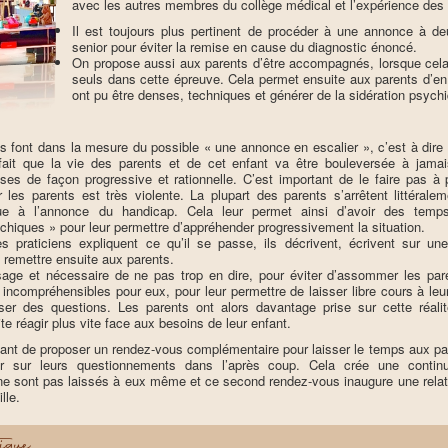
avec les autres membres du collège médical et l’expérience des 
Il est toujours plus pertinent de procéder à une annonce à d
senior pour éviter la remise en cause du diagnostic énoncé.
On propose aussi aux parents d’être accompagnés, lorsque cela e
seuls dans cette épreuve. Cela permet ensuite aux parents d’en 
ont pu être denses, techniques et générer de la sidération psych
s font dans la mesure du possible « une annonce en escalier », c’est à dire 
 fait que la vie des parents et de cet enfant va être bouleversée à jamai
ses de façon progressive et rationnelle. C’est important de le faire pas à
 les parents est très violente. La plupart des parents s’arrêtent littérale
e à l’annonce du handicap. Cela leur permet ainsi d’avoir des tem
ychiques » pour leur permettre d’appréhender progressivement la situation.
 praticiens expliquent ce qu’il se passe, ils décrivent, écrivent sur une 
remettre ensuite aux parents.
’usage et nécessaire de ne pas trop en dire, pour éviter d’assommer les pa
ncompréhensibles pour eux, pour leur permettre de laisser libre cours à leu
oser des questions. Les parents ont alors davantage prise sur cette réalit
ite réagir plus vite face aux besoins de leur enfant.
rtant de proposer un rendez-vous complémentaire pour laisser le temps aux pa
ir sur leurs questionnements dans l’après coup. Cela crée une continu
 ne sont pas laissés à eux même et ce second rendez-vous inaugure une relat
lle.
ique