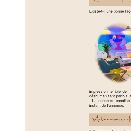
Existe-t-il une bonne fa
impression terrible de f
déshumanisent parfois le 
- L’annonce se banalise
instant de l’annonce.
A l’annonce du