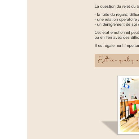
La question du rejet du 
- la fuite du regard, diff
- une relation opératoir
- un dénigrement de soi 
Cet état émotionnel peu
ou en lien avec des diffi
Il est également importa
Est ce qu’il y 