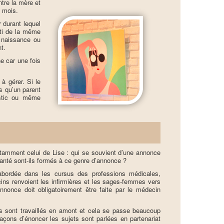
ntre la mère et
s mois.
 durant lequel
rti de la même
a naissance ou
nt.
e car une fois
à gérer. Si le
rs qu’un parent
ostic ou même
tamment celui de Lise : qui se souvient d’une annonce
santé sont-ils formés à ce genre d’annonce ?
abordée dans les cursus des professions médicales,
cins renvoient les infirmières et les sages-femmes vers
nnonce doit obligatoirement être faite par le médecin
es sont travaillés en amont et cela se passe beaucoup
çons d’énoncer les sujets sont parlées en partenariat