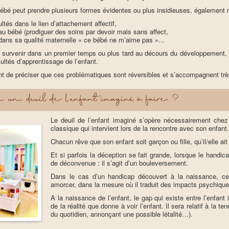
bébé peut prendre plusieurs formes évidentes ou plus insidieuses, également 
icultés dans le lien d’attachement affectif,
e au bébé (prodiguer des soins par devoir mais sans affect,
dans sa qualité maternelle « ce bébé ne m’aime pas »...
t survenir dans un premier temps ou plus tard au décours du développement, 
cultés d’apprentissage de l’enfant.
nt de préciser que ces problématiques sont réversibles et s’accompagnent très
a un deuil de l’enfant imaginé à faire ?
Le deuil de l’enfant imaginé s’opère nécessairement che
classique qui intervient lors de la rencontre avec son enfant
Chacun rêve que son enfant soit garçon ou fille, qu’il/elle ai
Et si parfois la déception se fait grande, lorsque le handicap
de déconvenue : il s’agit d’un bouleversement.
Dans le cas d’un handicap découvert à la naissance, ce 
amorcer, dans la mesure où il traduit des impacts psychique
A la naissance de l’enfant, le gap qui existe entre l’enfant
de la réalité que donne à voir l’enfant. Il sera relatif à la 
du quotidien, annonçant une possible létalité…).