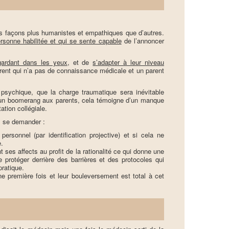
es façons plus humanistes et empathiques que d’autres.
rsonne habilitée et qui se sente capable
de l’annoncer
gardant dans les yeux
, et de
s’adapter à leur niveau
parent qui n’a pas de connaissance médicale et un parent
psychique, que la charge traumatique sera inévitable
 un boomerang aux parents, cela témoigne d’un manque
ation collégiale.
rs se demander :
sonnel (par identification projective) et si cela ne
e.
ses affects au profit de la rationalité ce qui donne une
e protéger derrière des barrières et des protocoles qui
 pratique.
e première fois et leur bouleversement est total à cet