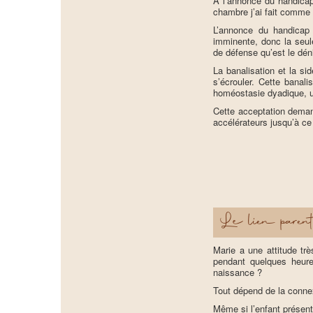
A l’annonce du handicap
chambre j’ai fait comme 
L’annonce du handicap
imminente, donc la seu
de défense qu’est le dén
La banalisation et la si
s’écrouler. Cette banal
homéostasie dyadique, un
Cette acceptation deman
accélérateurs jusqu’à ce 
Le lien parent
Marie a une attitude trè
pendant quelques heure
naissance ?
Tout dépend de la connexi
Même si l’enfant présent