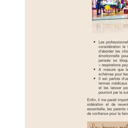
Les professionnel
considération le
d’aborder les cho
émotionnelle pour
pensée se bloqu
« respirations ps
A mesure que les
schémas pour les 
Il est parfois d
termes médicaux i
et les laisser p
pourront par la su
Enfin, il me parait impo
sidération et de reven
essentielle, les parents
de confiance pour la fami
La bonne prat