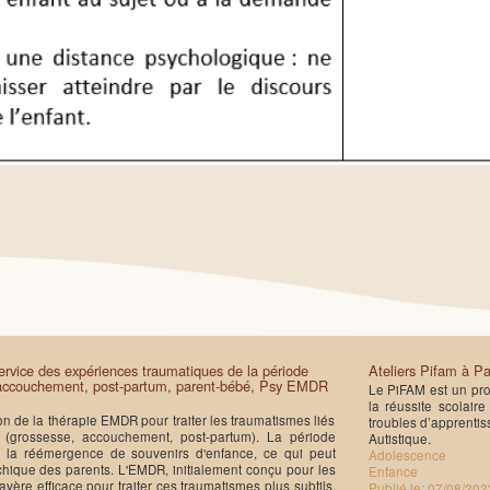
rvice des expériences traumatiques de la période
Ateliers Pifam à Pa
 accouchement, post-partum, parent-bébé, Psy EMDR
Le PiFAM est un pro
la réussite scolair
ation de la thérapie EMDR pour traiter les traumatismes liés
troubles d’apprentis
e (grossesse, accouchement, post-partum). La période
Autistique.
à la réémergence de souvenirs d'enfance, ce qui peut
Adolescence
chique des parents. L'EMDR, initialement conçu pour les
Enfance
vère efficace pour traiter ces traumatismes plus subtils,
Publié le:
07/08/202