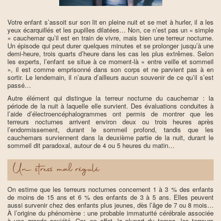
Votre enfant s’assoit sur son lit en pleine nuit et se met à hurler, il a les
yeux écarquillés et les pupilles dilatées… Non, ce n’est pas un « simple
» cauchemar qu’il est en train de vivre, mais bien une terreur nocturne.
Un épisode qui peut durer quelques minutes et se prolonger jusqu’à une
demi-heure, trois quarts d’heure dans les cas les plus extrêmes. Selon
les experts, l’enfant se situe à ce moment-là « entre veille et sommeil
», il est comme emprisonné dans son corps et ne parvient pas à en
sortir. Le lendemain, il n’aura d’ailleurs aucun souvenir de ce qu’il s’est
passé…
Autre élément qui distingue la terreur nocturne du cauchemar : la
période de la nuit à laquelle elle survient. Des évaluations conduites à
l’aide d’électroencéphalogrammes ont permis de montrer que les
terreurs nocturnes arrivent environ deux ou trois heures après
l’endormissement, durant le sommeil profond, tandis que les
cauchemars surviennent dans la deuxième partie de la nuit, durant le
sommeil dit paradoxal, autour de 4 ou 5 heures du matin…
Un stress mal régulé
On estime que les terreurs nocturnes concernent 1 à 3 % des enfants
de moins de 15 ans et 6 % des enfants de 3 à 5 ans. Elles peuvent
aussi survenir chez des enfants plus jeunes, dès l’âge de 7 ou 8 mois…
À l’origine du phénomène : une probable immaturité cérébrale associée
à une grande anxiété. Car, en effet, la plupart du temps, les terreurs