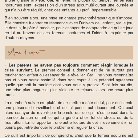
nocturnes sont l’expression d’un stress accumulé durant une journée et
qui n’a pu être régulé, chez des enfants au profil hypersensible.
Bien souvent alors, une prise en charge psychothérapeutique s’impose.
Elle consiste à entrer en résonance avec l’univers de l’enfant, via le jeu,
le dessin, la pâte à modeler, pour essayer de comprendre ce qui se joue
en lui au travers de ces terreurs nocturnes et l’aider à l’exprimer par
d’autres moyens.
Avis d'expert
« Les parents ne savent pas toujours comment réagir lorsque la
crise survient.
Le premier conseil à donner est de ne surtout pas
toucher son enfant ou essayer de le réveiller. Car il ne vous reconnaîtra
pas et vous serez assimilé dans son esprit à un potentiel agresseur
quelle que soit la manière dont vous vous y prenez. Sept fois sur dix,
une crise plus longue et plus violente se rejouera alors une heure plus
tard…
La marche à suivre est plutôt de se mettre à côté de lui, pour qu’il sente
une présence bienveillante, et de lui parler tout doucement. On peut
alors essayer de revenir par la parole sur ce qu’il s’est passé dans la
journée de son enfant et qui a généré chez lui du stress ou de la
frustration. En lui apportant une autre lecture de cet « événement », on
pourra peut-être dénouer le problème et réguler la crise.
Ce qu’il est important de comprendre, c’est que la terreur nocturne est