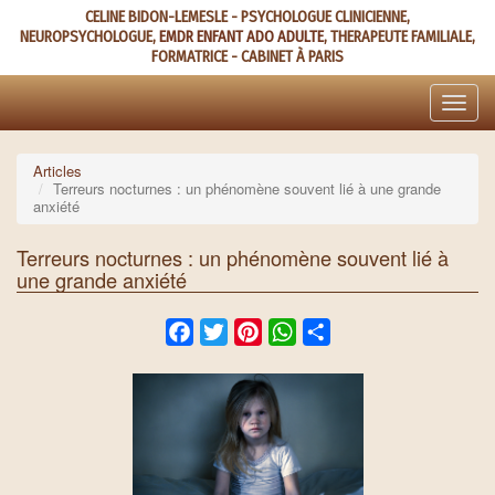
Aller
CELINE BIDON-LEMESLE - PSYCHOLOGUE CLINICIENNE,
au
NEUROPSYCHOLOGUE,
EMDR ENFANT ADO ADULTE
, THERAPEUTE FAMILIALE,
contenu
FORMATRICE - CABINET À PARIS
principal
Toggle
naviga
Articles
Terreurs nocturnes : un phénomène souvent lié à une grande
anxiété
Terreurs nocturnes : un phénomène souvent lié à
une grande anxiété
Facebook
Twitter
Pinterest
WhatsApp
Share