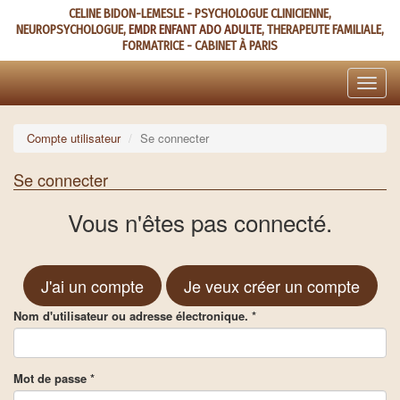
Aller
CELINE BIDON-LEMESLE - PSYCHOLOGUE CLINICIENNE,
au
NEUROPSYCHOLOGUE,
EMDR ENFANT ADO ADULTE
, THERAPEUTE FAMILIALE,
contenu
FORMATRICE - CABINET À PARIS
principal
Toggle
naviga
Compte utilisateur
Se connecter
Se connecter
Vous n'êtes pas connecté.
J'ai un compte
Je veux créer un compte
Nom d'utilisateur ou adresse électronique.
*
Mot de passe
*